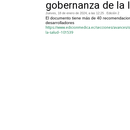
gobernanza de la I
Jueves, 18 de enero de 2024, a las 12:25 . Edición 2
El documento tiene más de 40 recomendacione
desarrolladores
https://www.edicionmedica.ec/secciones/avances/o
la-salud--101539