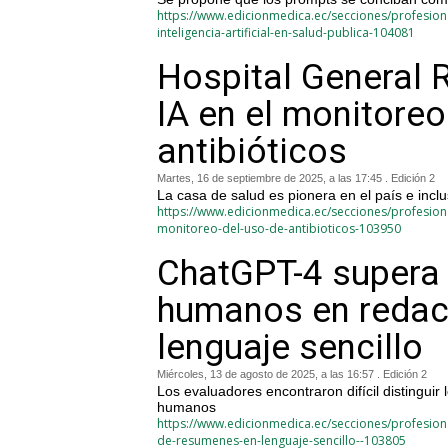
https://www.edicionmedica.ec/secciones/profesiona
inteligencia-artificial-en-salud-publica-104081
Hospital General 
IA en el monitoreo
antibióticos
Martes, 16 de septiembre de 2025, a las 17:45 . Edición 2
La casa de salud es pionera en el país e inclu
https://www.edicionmedica.ec/secciones/profesiona
monitoreo-del-uso-de-antibioticos-103950
ChatGPT-4 supera 
humanos en redac
lenguaje sencillo
Miércoles, 13 de agosto de 2025, a las 16:57 . Edición 2
Los evaluadores encontraron difícil distingu
humanos
https://www.edicionmedica.ec/secciones/profesion
de-resumenes-en-lenguaje-sencillo--103805