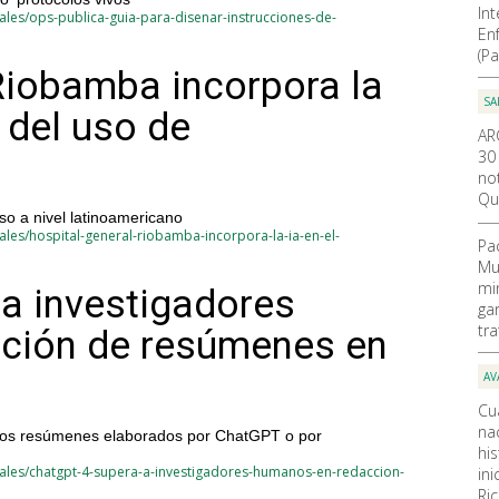
In
les/ops-publica-guia-para-disenar-instrucciones-de-
En
(Pa
Riobamba incorpora la
SA
 del uso de
AR
30
not
Qu
so a nivel latinoamericano
les/hospital-general-riobamba-incorpora-la-ia-en-el-
Pa
Mu
mi
a investigadores
ga
tr
ción de resúmenes en
AV
Cu
nac
ir los resúmenes elaborados por ChatGPT o por
hi
ales/chatgpt-4-supera-a-investigadores-humanos-en-redaccion-
ini
Ri