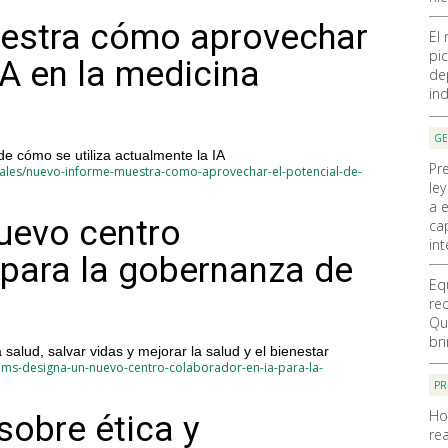
estra cómo aprovechar
El
pic
IA en la medicina
de
ind
GE
e cómo se utiliza actualmente la IA
Pr
nales/nuevo-informe-muestra-como-aprovechar-el-potencial-de-
ley
a 
uevo centro
ca
int
 para la gobernanza de
Eq
re
Qu
br
 salud, salvar vidas y mejorar la salud y el bienestar
oms-designa-un-nuevo-centro-colaborador-en-ia-para-la-
PR
Ho
sobre ética y
rea