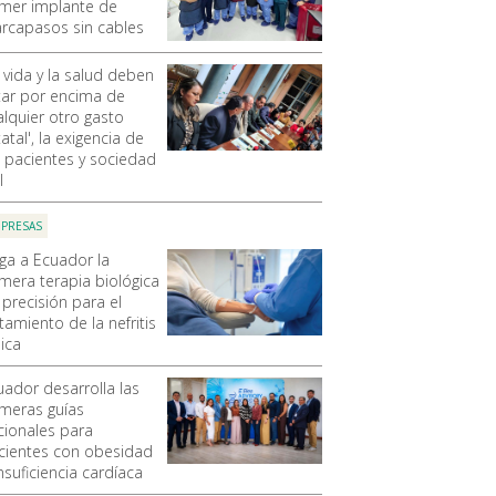
imer implante de
rcapasos sin cables
 vida y la salud deben
tar por encima de
alquier otro gasto
atal', la exigencia de
s pacientes y sociedad
l
PRESAS
ega a Ecuador la
imera terapia biológica
 precisión para el
tamiento de la nefritis
ica
uador desarrolla las
imeras guías
cionales para
cientes con obesidad
nsuficiencia cardíaca