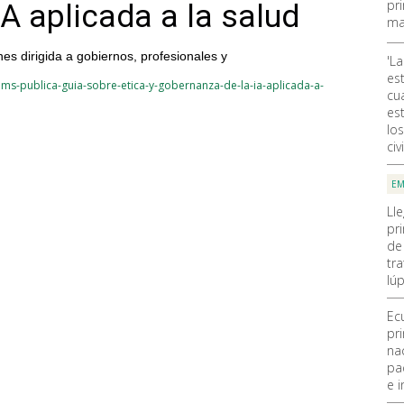
pr
A aplicada a la salud
ma
s dirigida a gobiernos, profesionales y
'La
es
ms-publica-guia-sobre-etica-y-gobernanza-de-la-ia-aplicada-a-
cu
est
lo
civi
EM
Ll
pr
de
tra
lúp
Ec
pr
na
pa
e i