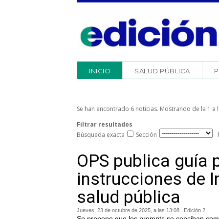
INICIO
SALUD PÚBLICA
P
Se han encontrado 6 noticias. Mostrando de la 1 a l
Filtrar resultados
Búsqueda exacta
Sección
OPS publica guía 
instrucciones de In
salud pública
Jueves, 23 de octubre de 2025, a las 13:08 . Edición 2
Se propone que los prompts se conciban como