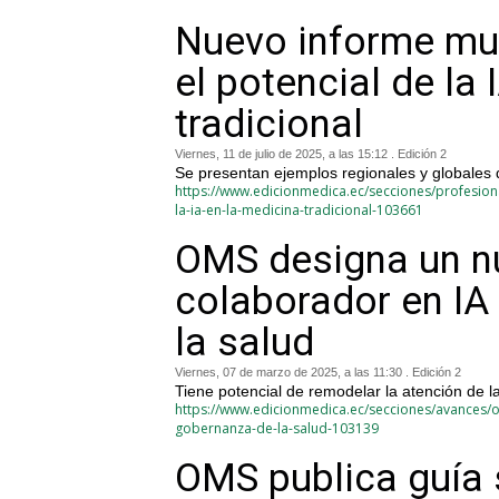
Nuevo informe mu
el potencial de la 
tradicional
Viernes, 11 de julio de 2025, a las 15:12 . Edición 2
Se presentan ejemplos regionales y globales d
https://www.edicionmedica.ec/secciones/profesio
la-ia-en-la-medicina-tradicional-103661
OMS designa un n
colaborador en IA
la salud
Viernes, 07 de marzo de 2025, a las 11:30 . Edición 2
Tiene potencial de remodelar la atención de la
https://www.edicionmedica.ec/secciones/avances/
gobernanza-de-la-salud-103139
OMS publica guía 