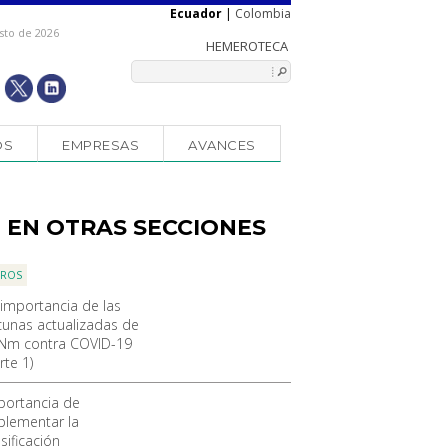
Ecuador
|
Colombia
sto de 2026
OS
EMPRESAS
AVANCES
EN OTRAS SECCIONES
OROS
 importancia de las
cunas actualizadas de
Nm contra COVID-19
rte 1)
portancia de
plementar la
sificación