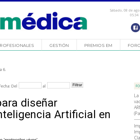
Sábado, 08 de ago
05:34
ROFESIONALES
GESTIÓN
PREMIOS EM
FOR
a 6.
Fecha: Del
al
F
La
para diseñar
va
AR
teligencia Artificial en
(Pa
Im
Im
Cla
 'protocolos vivos'