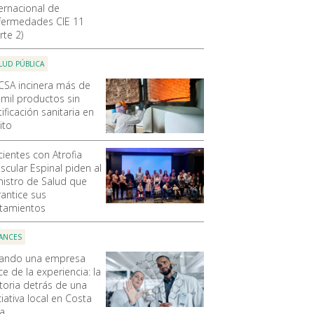
ternacional de
fermedades CIE 11
rte 2)
LUD PÚBLICA
CSA incinera más de
 mil productos sin
ificación sanitaria en
ito
cientes con Atrofia
scular Espinal piden al
nistro de Salud que
rantice sus
atamientos
ANCES
ando una empresa
e de la experiencia: la
storia detrás de una
ciativa local en Costa
ca