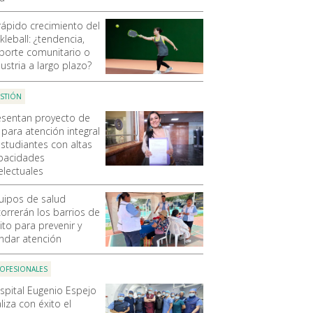
 rápido crecimiento del
kleball: ¿tendencia,
porte comunitario o
ustria a largo plazo?
STIÓN
esentan proyecto de
 para atención integral
estudiantes con altas
pacidades
electuales
uipos de salud
correrán los barrios de
ito para prevenir y
indar atención
OFESIONALES
spital Eugenio Espejo
liza con éxito el