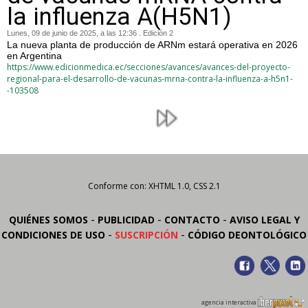
la influenza A(H5N1)
Lunes, 09 de junio de 2025, a las 12:36 . Edición 2
La nueva planta de producción de ARNm estará operativa en 2026
en Argentina
https://www.edicionmedica.ec/secciones/avances/avances-del-proyecto-
regional-para-el-desarrollo-de-vacunas-mrna-contra-la-influenza-a-h5n1-
-103508
Conforme con: XHTML 1.0, CSS 2.1
-
-
-
QUIÉNES SOMOS
PUBLICIDAD
CONTACTO
AVISO LEGAL Y
-
-
CONDICIONES DE USO
SUSCRIPCIÓN
CÓDIGO DEONTOLÓGICO
agencia interactiva