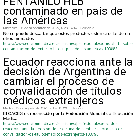
FENTANILO HLB
contaminado en país de
las Américas
Miércoles, 03 de septiembre de 2025, a las 14:47 . Edición 2
No se puede descartar que estos productos estén circulando en
otros mercados
https://www.edicionmedica.ec/secciones/profesionales/oms-alerta-sobre-
contaminacion-de-fentanilo-hlb-en-pais-de-las-americas-103888
Ecuador reacciona ante la
decisión de Argentina de
cambiar el proceso de
convalidación de títulos
médicos extranjeros
Martes, 12 de agosto de 2025, a las 13:23 . Edición 2
El CACES es reconocido por la Federación Mundial de Educación
Médica
https://www.edicionmedica.ec/secciones/profesionales/ecuador-
reacciona-ante-la-decision-de-argentina-de-cambiar-el-proceso-de-
convalidacion-de-titulos-medicos-extranjeros-103796