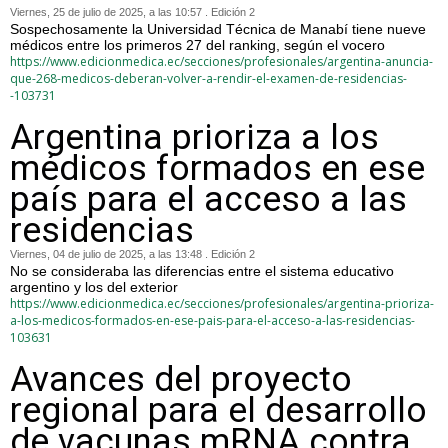
Viernes, 25 de julio de 2025, a las 10:57 . Edición 2
Sospechosamente la Universidad Técnica de Manabí tiene nueve
médicos entre los primeros 27 del ranking, según el vocero
https://www.edicionmedica.ec/secciones/profesionales/argentina-anuncia-
que-268-medicos-deberan-volver-a-rendir-el-examen-de-residencias-
-103731
Argentina prioriza a los
médicos formados en ese
país para el acceso a las
residencias
Viernes, 04 de julio de 2025, a las 13:48 . Edición 2
No se consideraba las diferencias entre el sistema educativo
argentino y los del exterior
https://www.edicionmedica.ec/secciones/profesionales/argentina-prioriza-
a-los-medicos-formados-en-ese-pais-para-el-acceso-a-las-residencias-
103631
Avances del proyecto
regional para el desarrollo
de vacunas mRNA contra