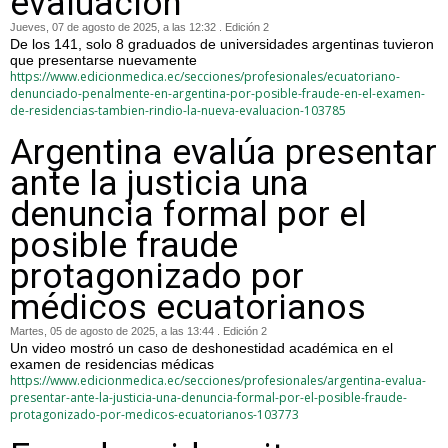
evaluación
Jueves, 07 de agosto de 2025, a las 12:32 . Edición 2
De los 141, solo 8 graduados de universidades argentinas tuvieron
que presentarse nuevamente
https://www.edicionmedica.ec/secciones/profesionales/ecuatoriano-
denunciado-penalmente-en-argentina-por-posible-fraude-en-el-examen-
de-residencias-tambien-rindio-la-nueva-evaluacion-103785
Argentina evalúa presentar
ante la justicia una
denuncia formal por el
posible fraude
protagonizado por
médicos ecuatorianos
Martes, 05 de agosto de 2025, a las 13:44 . Edición 2
Un video mostró un caso de deshonestidad académica en el
examen de residencias médicas
https://www.edicionmedica.ec/secciones/profesionales/argentina-evalua-
presentar-ante-la-justicia-una-denuncia-formal-por-el-posible-fraude-
protagonizado-por-medicos-ecuatorianos-103773