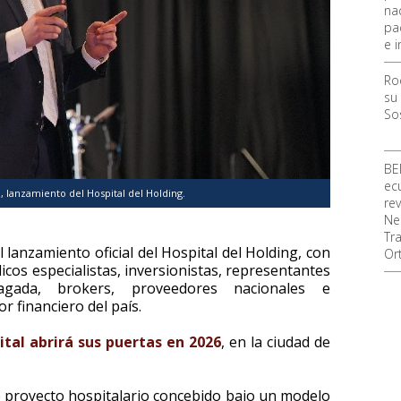
na
pa
e i
Ro
su
So
BE
ec
 lanzamiento del Hospital del Holding.
re
Ne
Tr
l lanzamiento oficial del Hospital del Holding, con
Or
icos especialistas, inversionistas, representantes
gada, brokers, proveedores nacionales e
or financiero del país.
ital abrirá sus puertas en 2026
, en la ciudad de
 proyecto hospitalario concebido bajo un modelo