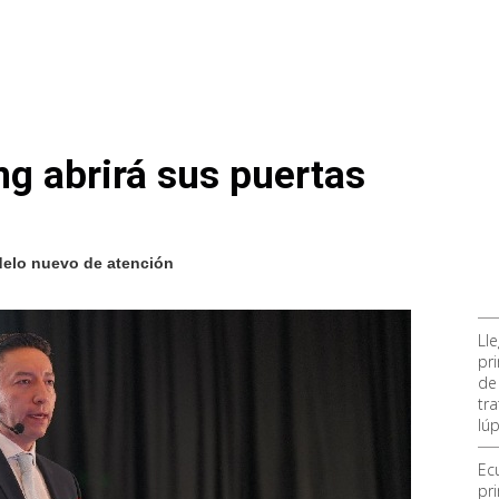
ng abrirá sus puertas
delo nuevo de atención
Ll
pr
de
tra
lúp
Ec
pr