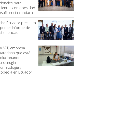
cionales para
cientes con obesidad
nsuficiencia cardíaca
che Ecuador presenta
 primer Informe de
stenibilidad
MART, empresa
uatoriana que está
volucionando la
urocirugía,
aumatología y
topedia en Ecuador