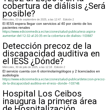
cobertura de diálisis ¿Será
posible?
Miércoles, 03 de septiembre de 2025, a las 12:47 . Edición 2
El IESS espera llegar con servicios al 40 por ciento de los
pacientes renales
https://www.edicionmedica.ec/secciones/salud-publica/iess-aspira-
aumentar-del-12-32-al-20-35-en-la-cobertura-de-dialisis--103887
Detección precoz de la
discapacidad auditiva en
el IESS ¿Dónde?
Miércoles, 30 de julio de 2025, a las 12:18 . Edición 2
El servicio cuenta con 6 otorrinolaringólogos y 2 licenciados en
audiología
https://www.edicionmedica.ec/secciones/salud-publica/deteccion-precoz-
de-la-discapacidad-auditiva-en-el-iess--donde--103748
Hospital Los Ceibos
inaugura la primera área
de Hospitalización