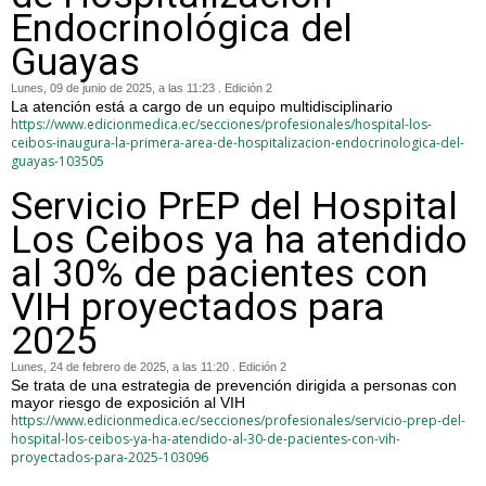
Endocrinológica del
Guayas
Lunes, 09 de junio de 2025, a las 11:23 . Edición 2
La atención está a cargo de un equipo multidisciplinario
https://www.edicionmedica.ec/secciones/profesionales/hospital-los-
ceibos-inaugura-la-primera-area-de-hospitalizacion-endocrinologica-del-
guayas-103505
Servicio PrEP del Hospital
Los Ceibos ya ha atendido
al 30% de pacientes con
VIH proyectados para
2025
Lunes, 24 de febrero de 2025, a las 11:20 . Edición 2
Se trata de una estrategia de prevención dirigida a personas con
mayor riesgo de exposición al VIH
https://www.edicionmedica.ec/secciones/profesionales/servicio-prep-del-
hospital-los-ceibos-ya-ha-atendido-al-30-de-pacientes-con-vih-
proyectados-para-2025-103096