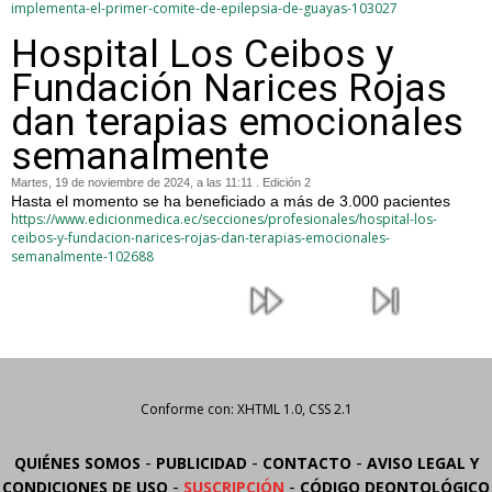
implementa-el-primer-comite-de-epilepsia-de-guayas-103027
Hospital Los Ceibos y
Fundación Narices Rojas
dan terapias emocionales
semanalmente
Martes, 19 de noviembre de 2024, a las 11:11 . Edición 2
Hasta el momento se ha beneficiado a más de 3.000 pacientes
https://www.edicionmedica.ec/secciones/profesionales/hospital-los-
ceibos-y-fundacion-narices-rojas-dan-terapias-emocionales-
semanalmente-102688
Conforme con: XHTML 1.0, CSS 2.1
-
-
-
QUIÉNES SOMOS
PUBLICIDAD
CONTACTO
AVISO LEGAL Y
-
-
CONDICIONES DE USO
SUSCRIPCIÓN
CÓDIGO DEONTOLÓGICO