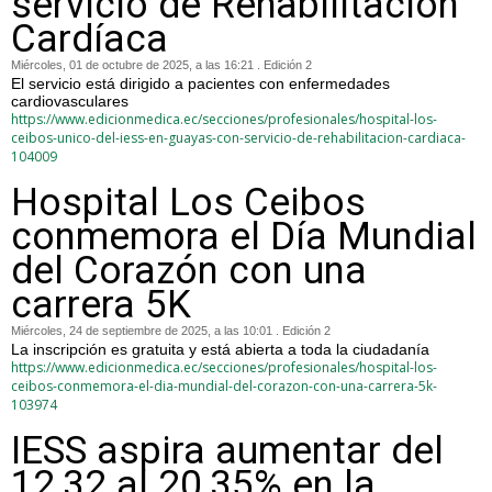
servicio de Rehabilitación
Cardíaca
Miércoles, 01 de octubre de 2025, a las 16:21 . Edición 2
El servicio está dirigido a pacientes con enfermedades
cardiovasculares
https://www.edicionmedica.ec/secciones/profesionales/hospital-los-
ceibos-unico-del-iess-en-guayas-con-servicio-de-rehabilitacion-cardiaca-
104009
Hospital Los Ceibos
conmemora el Día Mundial
del Corazón con una
carrera 5K
Miércoles, 24 de septiembre de 2025, a las 10:01 . Edición 2
La inscripción es gratuita y está abierta a toda la ciudadanía
https://www.edicionmedica.ec/secciones/profesionales/hospital-los-
ceibos-conmemora-el-dia-mundial-del-corazon-con-una-carrera-5k-
103974
IESS aspira aumentar del
12,32 al 20,35% en la