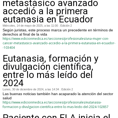
metastásico avanzado
accedió a la primera
eutanasia en Ecuador
Miércoles, 14 de mayo de 2025, a las 11:00 . Edición 2
Según juristas, este proceso marca un precedente en términos de
derechos al final de la vida
https://www.edicionmedica.ec/secciones/profesionales/una-mujer-con-
cancer-metastasico-avanzado-accedio-a-la-primera-eutanasia-en-ecuador-
-103404
Eutanasia, formación y
divulgación científica,
entre lo más leído del
2024
Lunes, 30 de diciembre de 2024, a las 14:34 . Edición 2
Las buenas noticias también han acaparado la atención del sector
salud
https://www.edicionmedica.ec/secciones/profesionales/eutanasia-
formacion-y-divulgacion-cientifica-entre-lo-mas-leido-del-2024-102857
Paciente con ELA inicia el