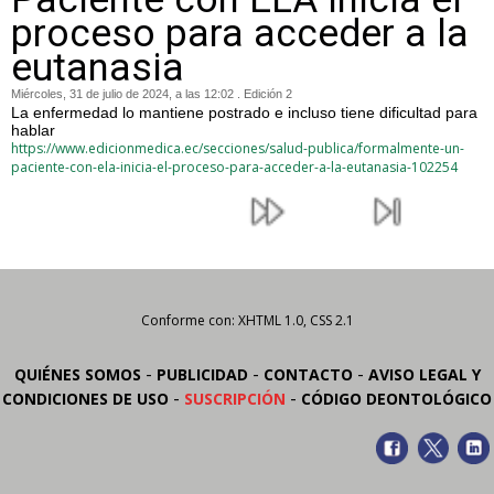
proceso para acceder a la
eutanasia
Miércoles, 31 de julio de 2024, a las 12:02 . Edición 2
La enfermedad lo mantiene postrado e incluso tiene dificultad para
hablar
https://www.edicionmedica.ec/secciones/salud-publica/formalmente-un-
paciente-con-ela-inicia-el-proceso-para-acceder-a-la-eutanasia-102254
Conforme con: XHTML 1.0, CSS 2.1
-
-
-
QUIÉNES SOMOS
PUBLICIDAD
CONTACTO
AVISO LEGAL Y
-
-
CONDICIONES DE USO
SUSCRIPCIÓN
CÓDIGO DEONTOLÓGICO