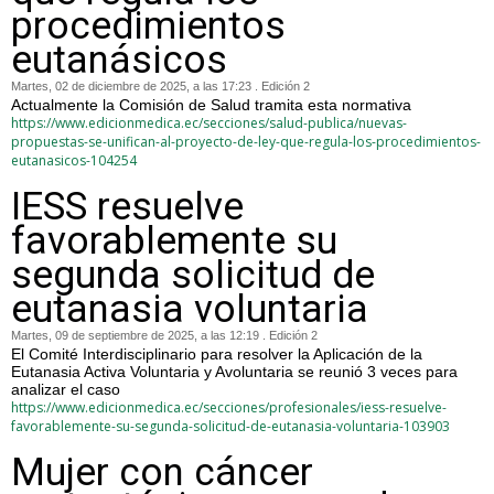
procedimientos
eutanásicos
Martes, 02 de diciembre de 2025, a las 17:23 . Edición 2
Actualmente la Comisión de Salud tramita esta normativa
https://www.edicionmedica.ec/secciones/salud-publica/nuevas-
propuestas-se-unifican-al-proyecto-de-ley-que-regula-los-procedimientos-
eutanasicos-104254
IESS resuelve
favorablemente su
segunda solicitud de
eutanasia voluntaria
Martes, 09 de septiembre de 2025, a las 12:19 . Edición 2
El Comité Interdisciplinario para resolver la Aplicación de la
Eutanasia Activa Voluntaria y Avoluntaria se reunió 3 veces para
analizar el caso
https://www.edicionmedica.ec/secciones/profesionales/iess-resuelve-
favorablemente-su-segunda-solicitud-de-eutanasia-voluntaria-103903
Mujer con cáncer