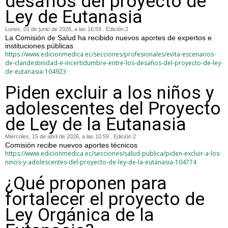
desafíos del proyecto de
Ley de Eutanasia
Lunes, 01 de junio de 2026, a las 16:59 . Edición 2
La Comisión de Salud ha recibido nuevos aportes de expertos e
instituciones públicas
https://www.edicionmedica.ec/secciones/profesionales/evita-escenarios-
de-clandestinidad-e-incertidumbre-entre-los-desafios-del-proyecto-de-ley-
de-eutanasia-104923
Piden excluir a los niños y
adolescentes del Proyecto
de Ley de la Eutanasia
Miércoles, 15 de abril de 2026, a las 10:59 . Edición 2
Comisión recibe nuevos aportes técnicos
https://www.edicionmedica.ec/secciones/salud-publica/piden-excluir-a-los-
ninos-y-adolescentes-del-proyecto-de-ley-de-la-eutanasia-104774
¿Qué proponen para
fortalecer el proyecto de
Ley Orgánica de la