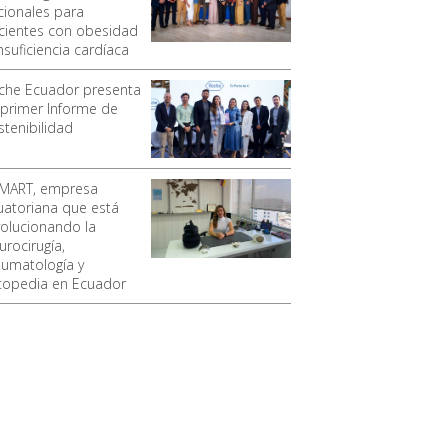
cionales para
cientes con obesidad
nsuficiencia cardíaca
che Ecuador presenta
 primer Informe de
stenibilidad
MART, empresa
uatoriana que está
volucionando la
urocirugía,
aumatología y
topedia en Ecuador