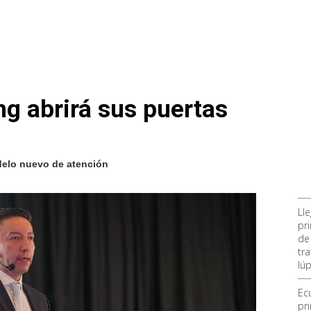
ng abrirá sus puertas
delo nuevo de atención
Ll
pr
de
tra
lúp
Ec
pr