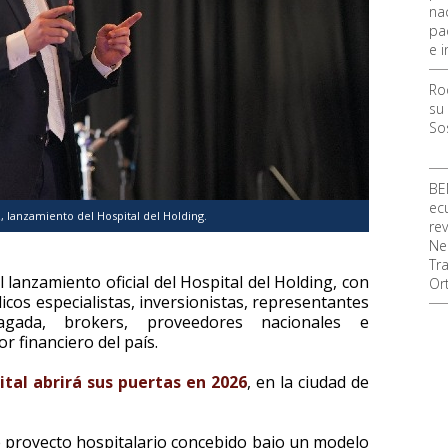
na
pa
e i
Ro
su
So
BE
ec
 lanzamiento del Hospital del Holding.
re
Ne
Tr
l lanzamiento oficial del Hospital del Holding, con
Or
icos especialistas, inversionistas, representantes
gada, brokers, proveedores nacionales e
or financiero del país.
ital abrirá sus puertas en 2026
, en la ciudad de
 proyecto hospitalario concebido bajo un modelo