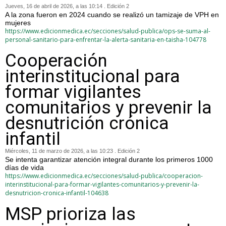
Jueves, 16 de abril de 2026, a las 10:14 . Edición 2
A la zona fueron en 2024 cuando se realizó un tamizaje de VPH en
mujeres
https://www.edicionmedica.ec/secciones/salud-publica/ops-se-suma-al-
personal-sanitario-para-enfrentar-la-alerta-sanitaria-en-taisha-104778
Cooperación
interinstitucional para
formar vigilantes
comunitarios y prevenir la
desnutrición crónica
infantil
Miércoles, 11 de marzo de 2026, a las 10:23 . Edición 2
Se intenta garantizar atención integral durante los primeros 1000
días de vida
https://www.edicionmedica.ec/secciones/salud-publica/cooperacion-
interinstitucional-para-formar-vigilantes-comunitarios-y-prevenir-la-
desnutricion-cronica-infantil-104638
MSP prioriza las