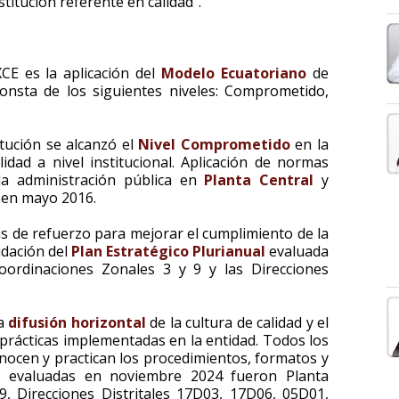
titución referente en calidad”.
XCE es la aplicación del
Modelo Ecuatoriano
de
consta de los siguientes niveles: Comprometido,
itución se alcanzó el
Nivel Comprometido
en la
dad a nivel institucional. Aplicación de normas
la administración pública en
Planta Central
y
, en mayo 2016.
s de refuerzo para mejorar el cumplimiento de la
idación del
Plan Estratégico Plurianual
evaluada
oordinaciones Zonales 3 y 9 y las Direcciones
la
difusión horizontal
de la cultura de calidad y el
rácticas implementadas en la entidad. Todos los
onocen y practican los procedimientos, formatos y
ias evaluadas en noviembre 2024 fueron Planta
9, Direcciones Distritales 17D03, 17D06, 05D01,