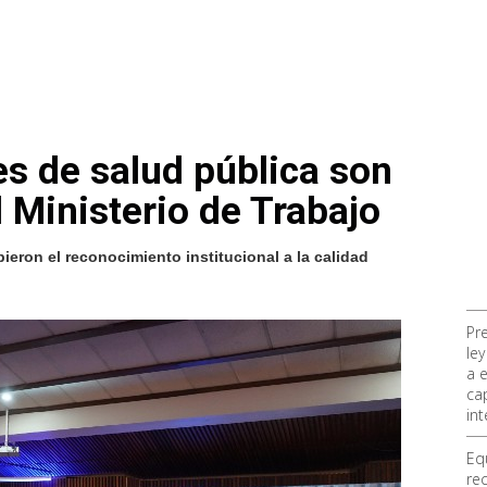
es de salud pública son
 Ministerio de Trabajo
eron el reconocimiento institucional a la calidad
Pr
ley
a 
ca
int
Eq
re