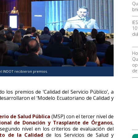
Qu
br
IE
10
diá
Ho
Qu
ope
de
el INDOT recibieron premios.
 los premios de ‘Calidad del Servicio Público’, a
 desarrollaron el ‘Modelo Ecuatoriano de Calidad y
erio de Salud Pública
(MSP) con el tercer nivel de
cional de Donación y Trasplante de Órganos
,
segundo nivel en los criterios de evaluación del
to de la Calidad
de los Servicios de Salud y