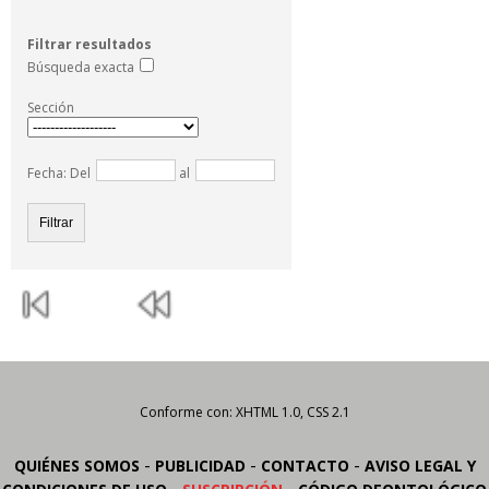
Filtrar resultados
Búsqueda exacta
Sección
Fecha: Del
al
Conforme con: XHTML 1.0, CSS 2.1
-
-
-
QUIÉNES SOMOS
PUBLICIDAD
CONTACTO
AVISO LEGAL Y
-
-