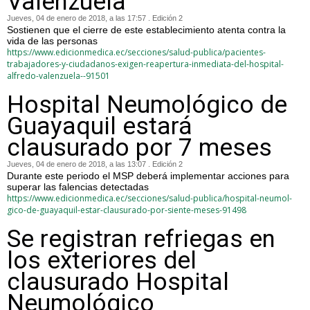
Valenzuela
Jueves, 04 de enero de 2018, a las 17:57 . Edición 2
Sostienen que el cierre de este establecimiento atenta contra la
vida de las personas
https://www.edicionmedica.ec/secciones/salud-publica/pacientes-
trabajadores-y-ciudadanos-exigen-reapertura-inmediata-del-hospital-
alfredo-valenzuela--91501
Hospital Neumológico de
Guayaquil estará
clausurado por 7 meses
Jueves, 04 de enero de 2018, a las 13:07 . Edición 2
Durante este periodo el MSP deberá implementar acciones para
superar las falencias detectadas
https://www.edicionmedica.ec/secciones/salud-publica/hospital-neumol-
gico-de-guayaquil-estar-clausurado-por-siente-meses-91498
Se registran refriegas en
los exteriores del
clausurado Hospital
Neumológico