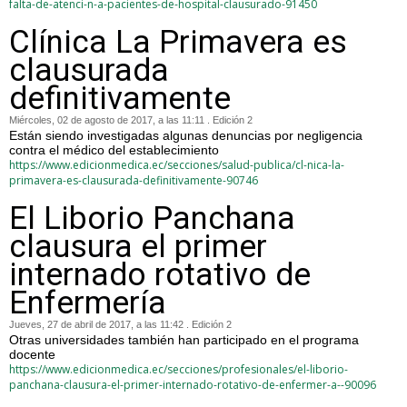
falta-de-atenci-n-a-pacientes-de-hospital-clausurado-91450
Clínica La Primavera es
clausurada
definitivamente
Miércoles, 02 de agosto de 2017, a las 11:11 . Edición 2
Están siendo investigadas algunas denuncias por negligencia
contra el médico del establecimiento
https://www.edicionmedica.ec/secciones/salud-publica/cl-nica-la-
primavera-es-clausurada-definitivamente-90746
El Liborio Panchana
clausura el primer
internado rotativo de
Enfermería
Jueves, 27 de abril de 2017, a las 11:42 . Edición 2
Otras universidades también han participado en el programa
docente
https://www.edicionmedica.ec/secciones/profesionales/el-liborio-
panchana-clausura-el-primer-internado-rotativo-de-enfermer-a--90096