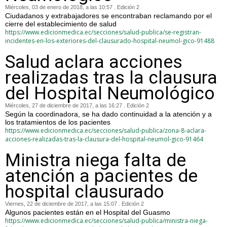
Miércoles, 03 de enero de 2018, a las 10:57 . Edición 2
Ciudadanos y extrabajadores se encontraban reclamando por el
cierre del establecimiento de salud
https://www.edicionmedica.ec/secciones/salud-publica/se-registran-
incidentes-en-los-exteriores-del-clausurado-hospital-neumol-gico-91488
Salud aclara acciones
realizadas tras la clausura
del Hospital Neumológico
Miércoles, 27 de diciembre de 2017, a las 16:27 . Edición 2
Según la coordinadora, se ha dado continuidad a la atención y a
los tratamientos de los pacientes
https://www.edicionmedica.ec/secciones/salud-publica/zona-8-aclara-
acciones-realizadas-tras-la-clausura-del-hospital-neumol-gico-91464
Ministra niega falta de
atención a pacientes de
hospital clausurado
Viernes, 22 de diciembre de 2017, a las 15:07 . Edición 2
Algunos pacientes están en el Hospital del Guasmo
https://www.edicionmedica.ec/secciones/salud-publica/ministra-niega-