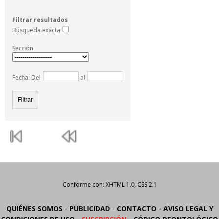
Filtrar resultados
Búsqueda exacta
Sección
Fecha: Del
al
Conforme con: XHTML 1.0, CSS 2.1
-
-
-
QUIÉNES SOMOS
PUBLICIDAD
CONTACTO
AVISO LEGAL Y
-
-