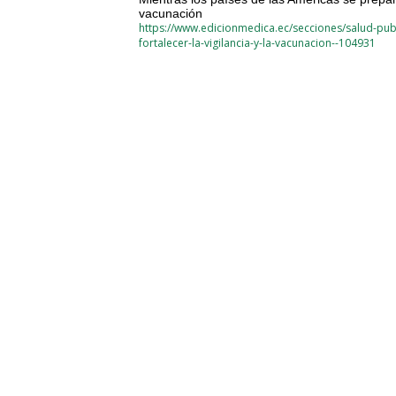
vacunación
https://www.edicionmedica.ec/secciones/salud-pub
fortalecer-la-vigilancia-y-la-vacunacion--104931