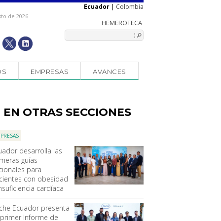
Ecuador
|
Colombia
sto de 2026
OS
EMPRESAS
AVANCES
EN OTRAS SECCIONES
PRESAS
uador desarrolla las
imeras guías
cionales para
cientes con obesidad
nsuficiencia cardíaca
che Ecuador presenta
 primer Informe de