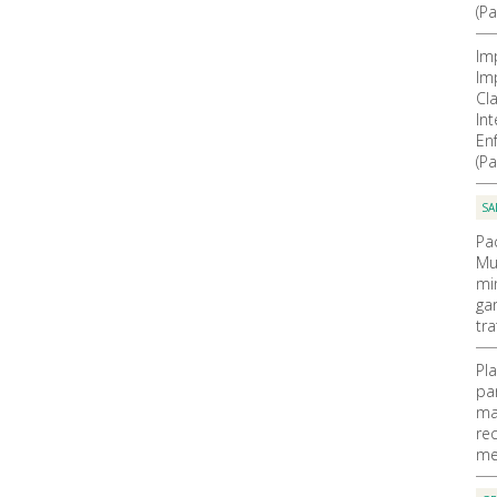
(Pa
Im
Im
Cla
In
En
(Pa
SA
Pa
Mu
mi
ga
tr
Pl
pa
ma
re
me