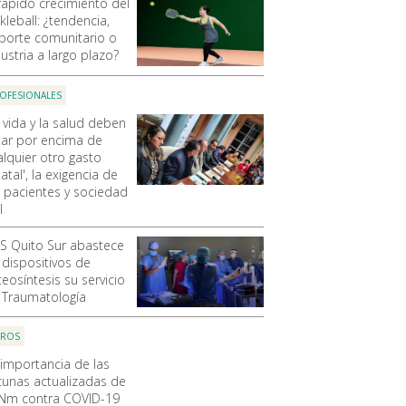
 rápido crecimiento del
kleball: ¿tendencia,
porte comunitario o
ustria a largo plazo?
OFESIONALES
 vida y la salud deben
tar por encima de
alquier otro gasto
atal', la exigencia de
s pacientes y sociedad
l
SS Quito Sur abastece
 dispositivos de
eosíntesis su servicio
 Traumatología
OROS
 importancia de las
cunas actualizadas de
Nm contra COVID-19