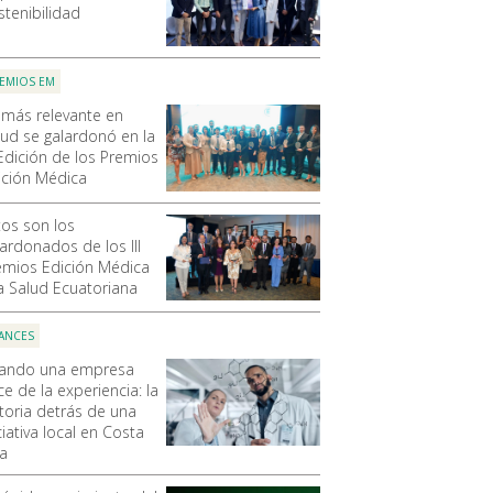
stenibilidad
EMIOS EM
 más relevante en
lud se galardonó en la
 Edición de los Premios
ición Médica
tos son los
lardonados de los III
emios Edición Médica
la Salud Ecuatoriana
ANCES
ando una empresa
e de la experiencia: la
storia detrás de una
ciativa local en Costa
ca