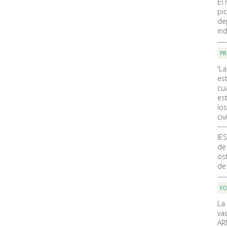
El
pic
de
ind
PR
'La
es
cu
est
lo
civi
IE
de
ost
de
F
La
va
AR