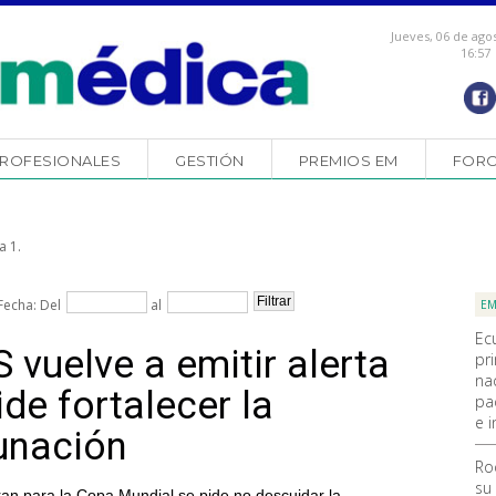
Jueves, 06 de ago
16:57
ROFESIONALES
GESTIÓN
PREMIOS EM
FOR
a 1.
Fecha: Del
al
EM
Ec
vuelve a emitir alerta
pr
na
de fortalecer la
pa
e i
cunación
Ro
su
ran para la Copa Mundial se pide no descuidar la