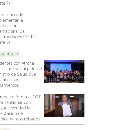
rte 1)
portancia de
plementar la
sificación
ternacional de
fermedades CIE 11
rte 2)
LUD PÚBLICA
cientes con Atrofia
scular Espinal piden al
nistro de Salud que
rantice sus
atamientos
antean reforma al COIP
ra sancionar con
yor severidad la
ceptación de
dicamentos robados