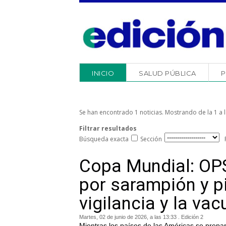
INICIO
SALUD PÚBLICA
P
Se han encontrado 1 noticias. Mostrando de la 1 a l
Filtrar resultados
Búsqueda exacta
Sección
Copa Mundial: OPS 
por sarampión y pi
vigilancia y la va
Martes, 02 de junio de 2026, a las 13:33 . Edición 2
Mientras los países de las Américas se prepa