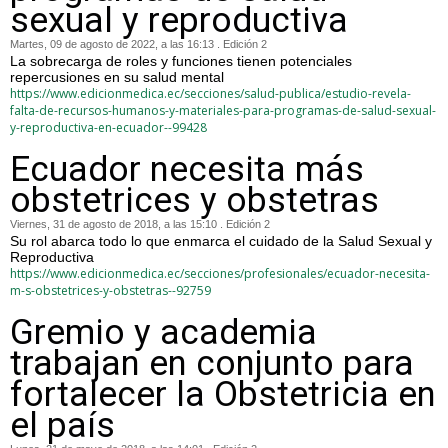
sexual y reproductiva
Martes, 09 de agosto de 2022, a las 16:13 . Edición 2
La sobrecarga de roles y funciones tienen potenciales
repercusiones en su salud mental
https://www.edicionmedica.ec/secciones/salud-publica/estudio-revela-
falta-de-recursos-humanos-y-materiales-para-programas-de-salud-sexual-
y-reproductiva-en-ecuador--99428
Ecuador necesita más
obstetrices y obstetras
Viernes, 31 de agosto de 2018, a las 15:10 . Edición 2
Su rol abarca todo lo que enmarca el cuidado de la Salud Sexual y
Reproductiva
https://www.edicionmedica.ec/secciones/profesionales/ecuador-necesita-
m-s-obstetrices-y-obstetras--92759
Gremio y academia
trabajan en conjunto para
fortalecer la Obstetricia en
el país