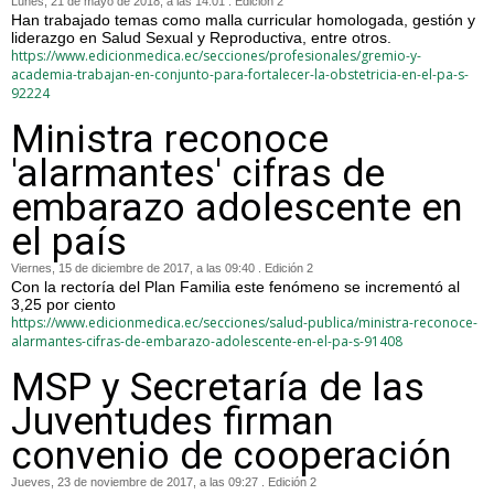
Lunes, 21 de mayo de 2018, a las 14:01 . Edición 2
Han trabajado temas como malla curricular homologada, gestión y
liderazgo en Salud Sexual y Reproductiva, entre otros.
https://www.edicionmedica.ec/secciones/profesionales/gremio-y-
academia-trabajan-en-conjunto-para-fortalecer-la-obstetricia-en-el-pa-s-
92224
Ministra reconoce
'alarmantes' cifras de
embarazo adolescente en
el país
Viernes, 15 de diciembre de 2017, a las 09:40 . Edición 2
Con la rectoría del Plan Familia este fenómeno se incrementó al
3,25 por ciento
https://www.edicionmedica.ec/secciones/salud-publica/ministra-reconoce-
alarmantes-cifras-de-embarazo-adolescente-en-el-pa-s-91408
MSP y Secretaría de las
Juventudes firman
convenio de cooperación
Jueves, 23 de noviembre de 2017, a las 09:27 . Edición 2