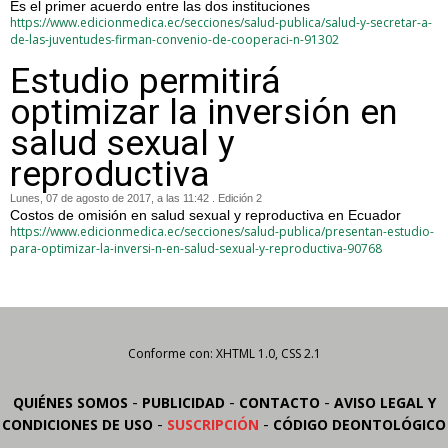
Es el primer acuerdo entre las dos instituciones
https://www.edicionmedica.ec/secciones/salud-publica/salud-y-secretar-a-
de-las-juventudes-firman-convenio-de-cooperaci-n-91302
Estudio permitirá
optimizar la inversión en
salud sexual y
reproductiva
Lunes, 07 de agosto de 2017, a las 11:42 . Edición 2
Costos de omisión en salud sexual y reproductiva en Ecuador
https://www.edicionmedica.ec/secciones/salud-publica/presentan-estudio-
para-optimizar-la-inversi-n-en-salud-sexual-y-reproductiva-90768
Conforme con: XHTML 1.0, CSS 2.1
-
-
-
QUIÉNES SOMOS
PUBLICIDAD
CONTACTO
AVISO LEGAL Y
-
-
CONDICIONES DE USO
SUSCRIPCIÓN
CÓDIGO DEONTOLÓGICO