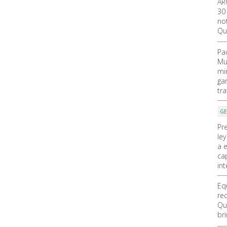
AR
30
not
Qu
Pa
Mu
mi
ga
tr
GE
Pr
ley
a 
ca
int
Eq
re
Qu
br