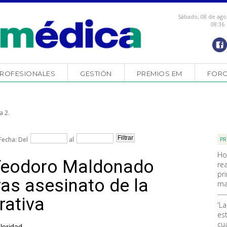
Sábado, 08 de ago
08:36
ROFESIONALES
GESTIÓN
PREMIOS EM
FOR
a 2.
Fecha: Del
al
PR
Ho
 Teodoro Maldonado
rea
pr
ras asesinato de la
ma
rativa
'La
es
cu
leridad