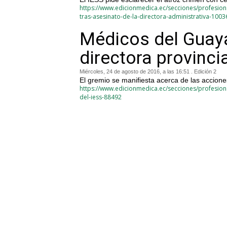
https://www.edicionmedica.ec/secciones/profesio
tras-asesinato-de-la-directora-administrativa-1003
Médicos del Guaya
directora provincia
Miércoles, 24 de agosto de 2016, a las 16:51 . Edición 2
El gremio se manifiesta acerca de las accion
https://www.edicionmedica.ec/secciones/profesiona
del-iess-88492