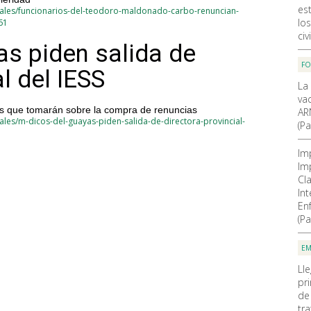
est
nales/funcionarios-del-teodoro-maldonado-carbo-renuncian-
lo
61
civi
s piden salida de
F
l del IESS
La
va
es que tomarán sobre la compra de renuncias
AR
les/m-dicos-del-guayas-piden-salida-de-directora-provincial-
(Pa
Im
Im
Cla
In
En
(Pa
EM
Ll
pr
de
tra