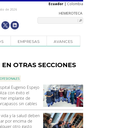
Ecuador
|
Colombia
sto de 2026
OS
EMPRESAS
AVANCES
EN OTRAS SECCIONES
OFESIONALES
spital Eugenio Espejo
liza con éxito el
imer implante de
rcapasos sin cables
 vida y la salud deben
tar por encima de
alquier otro gasto