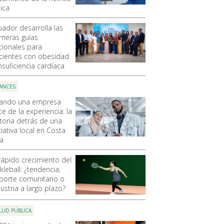
ica
uador desarrolla las
imeras guías
cionales para
cientes con obesidad
nsuficiencia cardíaca
ANCES
ando una empresa
e de la experiencia: la
storia detrás de una
ciativa local en Costa
ca
 rápido crecimiento del
kleball: ¿tendencia,
porte comunitario o
ustria a largo plazo?
LUD PÚBLICA