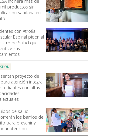
CSA incinera más de
 mil productos sin
ificación sanitaria en
ito
cientes con Atrofia
scular Espinal piden al
nistro de Salud que
rantice sus
atamientos
STIÓN
esentan proyecto de
 para atención integral
estudiantes con altas
pacidades
electuales
uipos de salud
correrán los barrios de
ito para prevenir y
indar atención