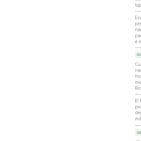
lúp
Ec
pr
na
pa
e i
AV
Cu
nac
hi
ini
Ri
El
pic
de
ind
SA