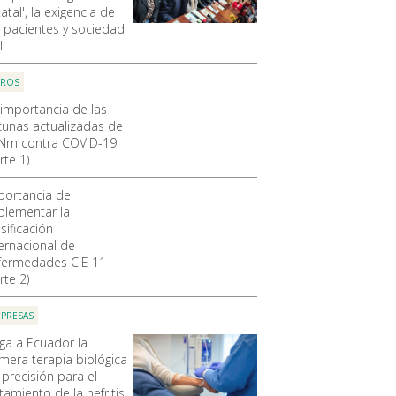
atal', la exigencia de
s pacientes y sociedad
l
OROS
 importancia de las
cunas actualizadas de
Nm contra COVID-19
rte 1)
portancia de
plementar la
sificación
ternacional de
fermedades CIE 11
rte 2)
PRESAS
ega a Ecuador la
imera terapia biológica
 precisión para el
tamiento de la nefritis