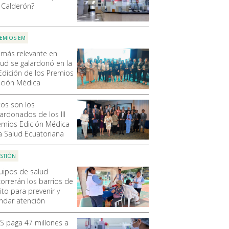
 Calderón?
EMIOS EM
 más relevante en
lud se galardonó en la
 Edición de los Premios
ición Médica
tos son los
lardonados de los III
emios Edición Médica
la Salud Ecuatoriana
STIÓN
uipos de salud
correrán los barrios de
ito para prevenir y
indar atención
SS paga 47 millones a