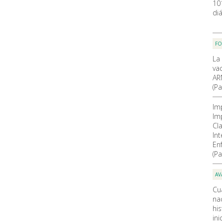
10
diá
F
La
va
AR
(Pa
Im
Im
Cla
In
En
(Pa
AV
Cu
nac
hi
ini