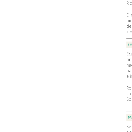
Ri
El
pic
de
ind
EM
Ec
pr
na
pa
e i
Ro
su
So
PR
Se