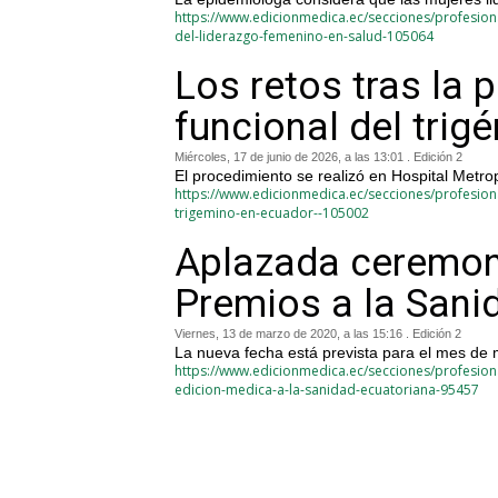
https://www.edicionmedica.ec/secciones/profesiona
del-liderazgo-femenino-en-salud-105064
Los retos tras la 
funcional del tri
Miércoles, 17 de junio de 2026, a las 13:01 . Edición 2
El procedimiento se realizó en Hospital Metro
https://www.edicionmedica.ec/secciones/profesional
trigemino-en-ecuador--105002
Aplazada ceremoni
Premios a la Sani
Viernes, 13 de marzo de 2020, a las 15:16 . Edición 2
La nueva fecha está prevista para el mes de
https://www.edicionmedica.ec/secciones/profesion
edicion-medica-a-la-sanidad-ecuatoriana-95457