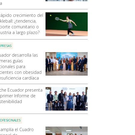
ca
 rápido crecimiento del
kleball: ¿tendencia,
porte comunitario o
ustria a largo plazo?
PRESAS
uador desarrolla las
imeras guías
cionales para
cientes con obesidad
nsuficiencia cardíaca
che Ecuador presenta
 primer Informe de
stenibilidad
OFESIONALES
 amplía el Cuadro