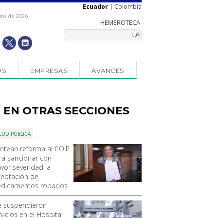
Ecuador
|
Colombia
sto de 2026
OS
EMPRESAS
AVANCES
EN OTRAS SECCIONES
LUD PÚBLICA
antean reforma al COIP
ra sancionar con
yor severidad la
ceptación de
dicamentos robados
e suspendieron
vicios en el Hospital