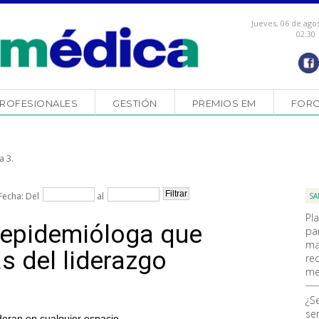
Jueves, 06 de ago
02:30
ROFESIONALES
GESTIÓN
PREMIOS EM
FOR
a 3.
Fecha: Del
al
SA
Pl
a epidemióloga que
pa
ma
as del liderazgo
re
me
d
¿S
ser
deran en cualquier espacio