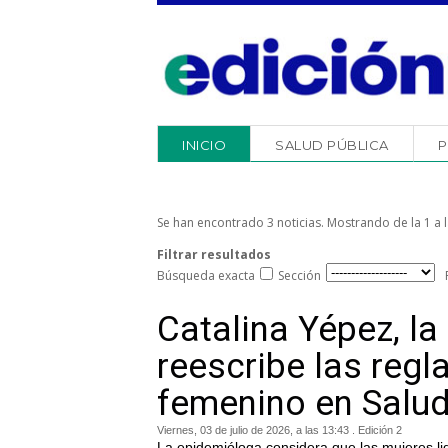
INICIO
SALUD PÚBLICA
P
Se han encontrado 3 noticias. Mostrando de la 1 a l
Filtrar resultados
Búsqueda exacta
Sección
Catalina Yépez, l
reescribe las regl
femenino en Salu
Viernes, 03 de julio de 2026, a las 13:43 . Edición 2
La epidemióloga considera que las mujeres li