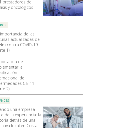
1 prestadores de
lisis y oncológicos
OROS
 importancia de las
cunas actualizadas de
Nm contra COVID-19
rte 1)
portancia de
plementar la
sificación
ternacional de
fermedades CIE 11
rte 2)
ANCES
ando una empresa
e de la experiencia: la
storia detrás de una
ciativa local en Costa