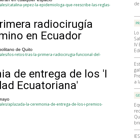
de
les/catalina-yepez-la-epidemiologa-que-reescribe-las-reglas-
primera radiocirugía
PR
gémino en Ecuador
Lo
Sa
IV
politano de Quito
Ed
es/los-retos-tras-la-primera-radiocirugia-funcional-del-
Es
ga
a de entrega de los 'I
Pr
a 
dad Ecuatoriana'
GE
 mayo
ales/aplazada-la-ceremonia-de-entrega-de-los-i-premios-
Eq
re
Qu
br
IE