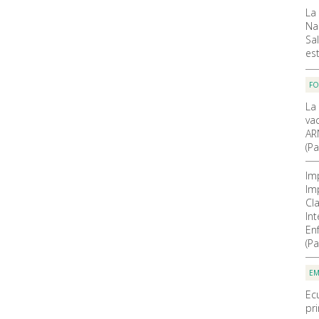
La
Na
Sal
es
F
La
va
AR
(Pa
Im
Im
Cla
In
En
(Pa
EM
Ec
pr