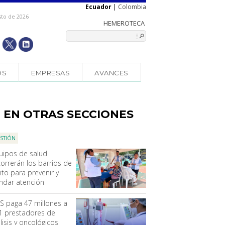
Ecuador
|
Colombia
sto de 2026
OS
EMPRESAS
AVANCES
EN OTRAS SECCIONES
STIÓN
uipos de salud
correrán los barrios de
ito para prevenir y
indar atención
SS paga 47 millones a
1 prestadores de
lisis y oncológicos