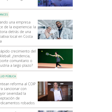
ANCES
ando una empresa
e de la experiencia: la
storia detrás de una
ciativa local en Costa
ca
 rápido crecimiento del
kleball: ¿tendencia,
porte comunitario o
ustria a largo plazo?
LUD PÚBLICA
antean reforma al COIP
ra sancionar con
yor severidad la
ceptación de
dicamentos robados