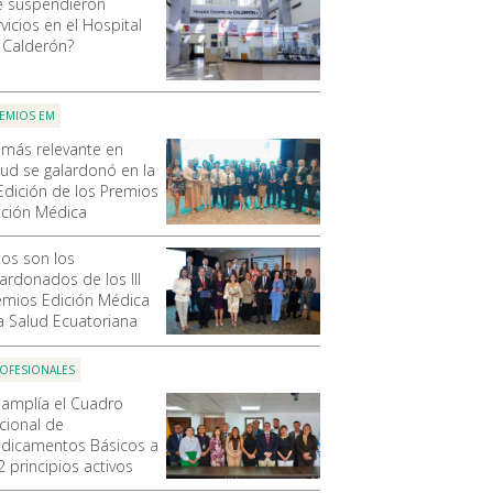
e suspendieron
vicios en el Hospital
 Calderón?
EMIOS EM
 más relevante en
lud se galardonó en la
 Edición de los Premios
ición Médica
tos son los
lardonados de los III
emios Edición Médica
la Salud Ecuatoriana
OFESIONALES
 amplía el Cuadro
cional de
dicamentos Básicos a
2 principios activos