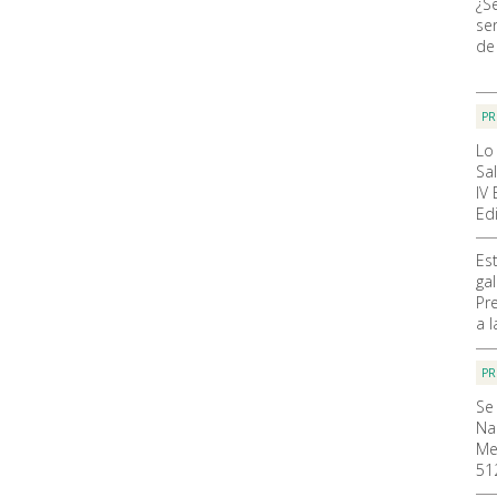
¿S
ser
de
PR
Lo
Sa
IV
Ed
Es
ga
Pr
a 
PR
Se
Na
Me
51