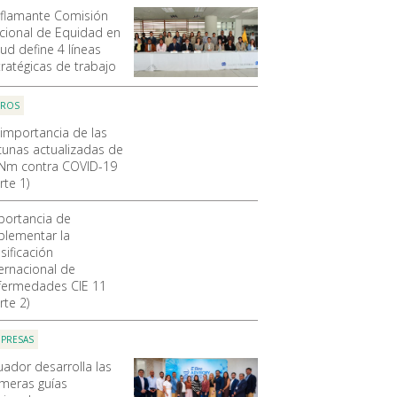
 flamante Comisión
cional de Equidad en
ud define 4 líneas
tratégicas de trabajo
OROS
 importancia de las
cunas actualizadas de
Nm contra COVID-19
rte 1)
portancia de
plementar la
sificación
ternacional de
fermedades CIE 11
rte 2)
PRESAS
uador desarrolla las
imeras guías