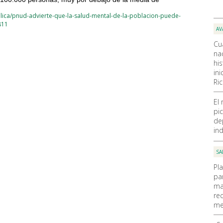
lica/pnud-advierte-que-la-salud-mental-de-la-poblacion-puede-
811
AV
Cu
nac
hi
ini
Ri
El
pic
de
ind
SA
Pl
pa
ma
re
me