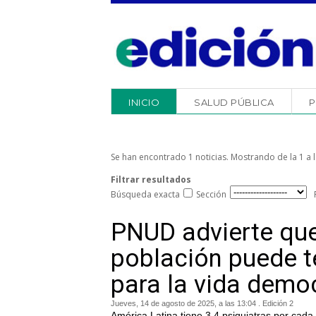
INICIO
SALUD PÚBLICA
P
Se han encontrado 1 noticias. Mostrando de la 1 a l
Filtrar resultados
Búsqueda exacta
Sección
PNUD advierte que
población puede t
para la vida demo
Jueves, 14 de agosto de 2025, a las 13:04 . Edición 2
América Latina tiene 3,4 psiquiatras por cad