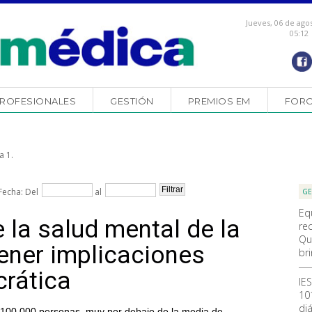
Jueves, 06 de ago
05:12
ROFESIONALES
GESTIÓN
PREMIOS EM
FOR
a 1.
Fecha: Del
al
GE
Eq
 la salud mental de la
re
Qu
ener implicaciones
br
crática
IE
10
diá
a 100.000 personas, muy por debajo de la media de