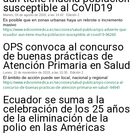
susceptible al CoVID19
Martes, 04 de agosto de 2020, a las 14:42 . Edición 2
Es posible que en zonas urbanas haya un rebrote o incremento
masivo
https://www.edicionmedica.ec/secciones/salud-publica/ops-advierte-que-
ecuador-aun-tiene-mucha-poblacion-susceptible-al-covid19-96260
OPS convoca al concurso
de buenas prácticas de
Atención Primaria en Salud
Lunes, 11 de noviembre de 2019, a las 15:30 . Edición 2
El ámbito de acción puede ser local, nacional y regional
https://www.edicionmedica.ec/secciones/salud-publica/ops-convoca-al-
concurso-de-buenas-practicas-de-atencion-primaria-en-salud--94941
Ecuador se suma a la
celebración de los 25 años
de la eliminación de la
polio en las Américas