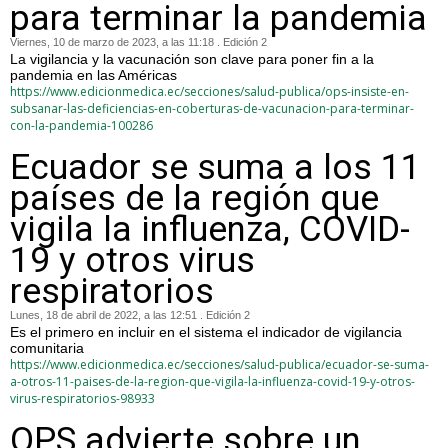
para terminar la pandemia
Viernes, 10 de marzo de 2023, a las 11:18 . Edición 2
La vigilancia y la vacunación son clave para poner fin a la
pandemia en las Américas
https://www.edicionmedica.ec/secciones/salud-publica/ops-insiste-en-
subsanar-las-deficiencias-en-coberturas-de-vacunacion-para-terminar-
con-la-pandemia-100286
Ecuador se suma a los 11
países de la región que
vigila la influenza, COVID-
19 y otros virus
respiratorios
Lunes, 18 de abril de 2022, a las 12:51 . Edición 2
Es el primero en incluir en el sistema el indicador de vigilancia
comunitaria
https://www.edicionmedica.ec/secciones/salud-publica/ecuador-se-suma-
a-otros-11-paises-de-la-region-que-vigila-la-influenza-covid-19-y-otros-
virus-respiratorios-98933
OPS advierte sobre un