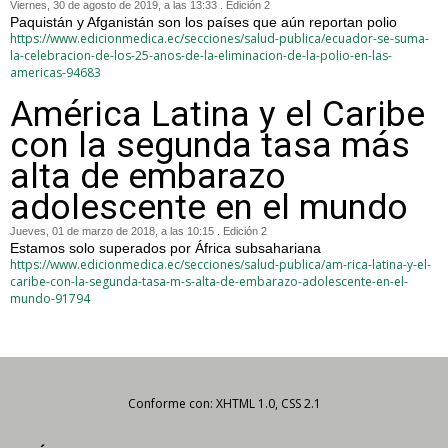
Viernes, 30 de agosto de 2019, a las 13:33 . Edición 2
Paquistán y Afganistán son los países que aún reportan polio
https://www.edicionmedica.ec/secciones/salud-publica/ecuador-se-suma-
la-celebracion-de-los-25-anos-de-la-eliminacion-de-la-polio-en-las-
americas-94683
América Latina y el Caribe
con la segunda tasa más
alta de embarazo
adolescente en el mundo
Jueves, 01 de marzo de 2018, a las 10:15 . Edición 2
Estamos solo superados por África subsahariana
https://www.edicionmedica.ec/secciones/salud-publica/am-rica-latina-y-el-
caribe-con-la-segunda-tasa-m-s-alta-de-embarazo-adolescente-en-el-
mundo-91794
Conforme con: XHTML 1.0, CSS 2.1