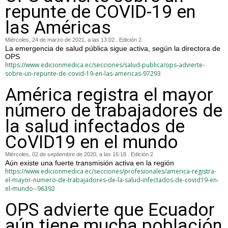
repunte de COVID-19 en
las Américas
Miércoles, 24 de marzo de 2021, a las 13:02 . Edición 2
La emergencia de salud pública sigue activa, según la directora de
OPS
https://www.edicionmedica.ec/secciones/salud-publica/ops-advierte-
sobre-un-repunte-de-covid-19-en-las-americas-97293
América registra el mayor
número de trabajadores de
la salud infectados de
CoVID19 en el mundo
Miércoles, 02 de septiembre de 2020, a las 16:18 . Edición 2
Aún existe una fuerte transmisión activa en la región
https://www.edicionmedica.ec/secciones/profesionales/america-registra-
el-mayor-numero-de-trabajadores-de-la-salud-infectados-de-covid19-en-
el-mundo--96392
OPS advierte que Ecuador
aún tiene mucha población