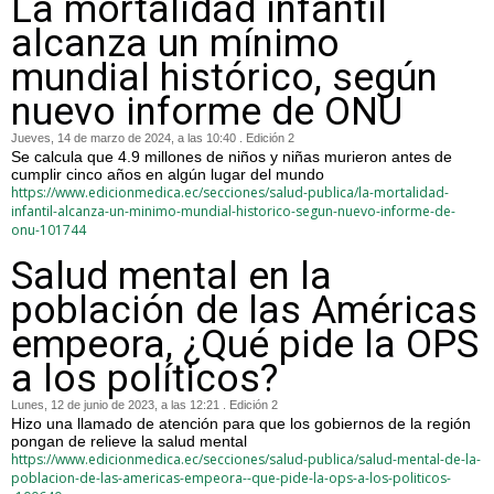
La mortalidad infantil
alcanza un mínimo
mundial histórico, según
nuevo informe de ONU
Jueves, 14 de marzo de 2024, a las 10:40 . Edición 2
Se calcula que 4.9 millones de niños y niñas murieron antes de
cumplir cinco años en algún lugar del mundo
https://www.edicionmedica.ec/secciones/salud-publica/la-mortalidad-
infantil-alcanza-un-minimo-mundial-historico-segun-nuevo-informe-de-
onu-101744
Salud mental en la
población de las Américas
empeora, ¿Qué pide la OPS
a los políticos?
Lunes, 12 de junio de 2023, a las 12:21 . Edición 2
Hizo una llamado de atención para que los gobiernos de la región
pongan de relieve la salud mental
https://www.edicionmedica.ec/secciones/salud-publica/salud-mental-de-la-
poblacion-de-las-americas-empeora--que-pide-la-ops-a-los-politicos-