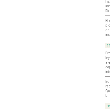
hi
ini
Ri
El
pic
de
ind
GE
Pr
ley
a 
ca
int
Eq
re
Qu
br
PR