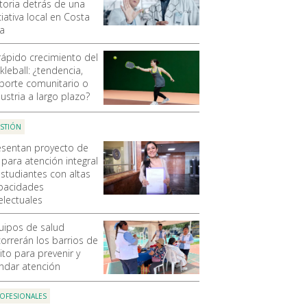
storia detrás de una
ciativa local en Costa
ca
 rápido crecimiento del
kleball: ¿tendencia,
porte comunitario o
ustria a largo plazo?
STIÓN
esentan proyecto de
 para atención integral
estudiantes con altas
pacidades
electuales
uipos de salud
correrán los barrios de
ito para prevenir y
indar atención
OFESIONALES