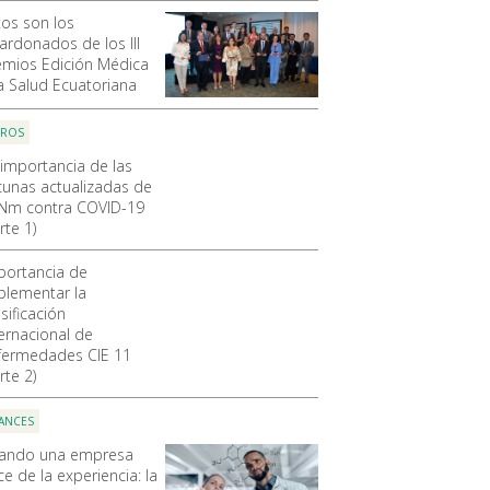
tos son los
lardonados de los III
emios Edición Médica
la Salud Ecuatoriana
OROS
 importancia de las
cunas actualizadas de
Nm contra COVID-19
rte 1)
portancia de
plementar la
sificación
ternacional de
fermedades CIE 11
rte 2)
ANCES
ando una empresa
e de la experiencia: la