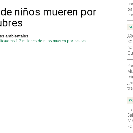
na
 de niños mueren por
pa
e i
ubres
SA
AR
res ambientales
lica/oms-1-7-millones-de-ni-os-mueren-por-causas-
30
not
Qu
Pa
Mu
mi
ga
tr
PR
Lo
Sa
IV
Ed