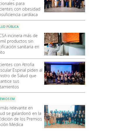
cionales para
cientes con obesidad
nsuficiencia cardíaca
LUD PÚBLICA
CSA incinera más de
 mil productos sin
ificación sanitaria en
ito
cientes con Atrofia
scular Espinal piden al
nistro de Salud que
rantice sus
atamientos
EMIOS EM
 más relevante en
lud se galardonó en la
 Edición de los Premios
ición Médica