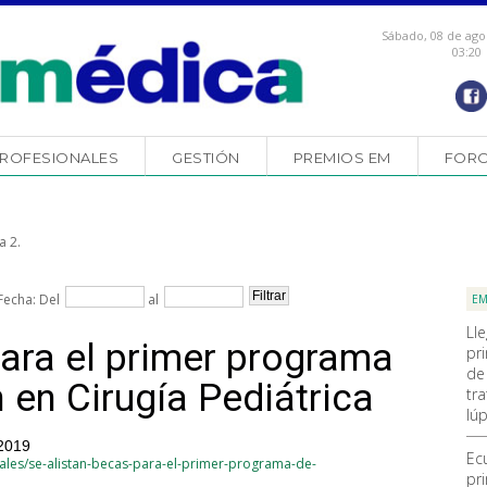
Sábado, 08 de ago
03:20
ROFESIONALES
GESTIÓN
PREMIOS EM
FOR
a 2.
Fecha: Del
al
EM
Ll
para el primer programa
pr
de
 en Cirugía Pediátrica
tra
lúp
 2019
Ec
ales/se-alistan-becas-para-el-primer-programa-de-
pr