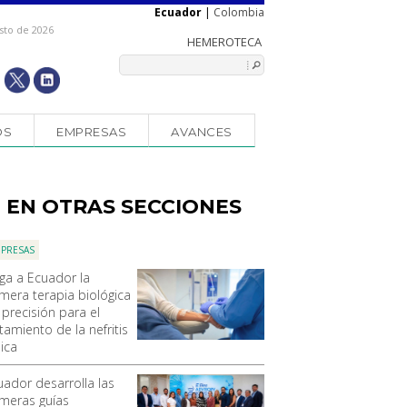
Ecuador
|
Colombia
sto de 2026
OS
EMPRESAS
AVANCES
EN OTRAS SECCIONES
PRESAS
ega a Ecuador la
imera terapia biológica
 precisión para el
tamiento de la nefritis
ica
uador desarrolla las
imeras guías