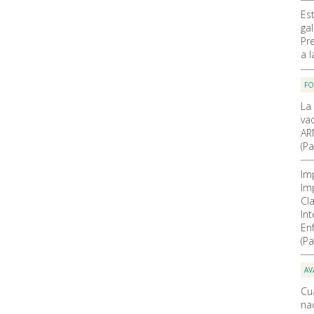
Es
ga
Pr
a 
F
La
va
AR
(Pa
Im
Im
Cla
In
En
(Pa
AV
Cu
nac