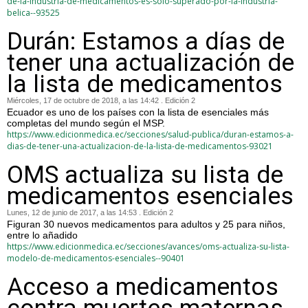
de-la-industria-de-medicamentos-es-solo-superado-por-la-industria-
belica--93525
Durán: Estamos a días de
tener una actualización de
la lista de medicamentos
Miércoles, 17 de octubre de 2018, a las 14:42 . Edición 2
Ecuador es uno de los países con la lista de esenciales más
completas del mundo según el MSP.
https://www.edicionmedica.ec/secciones/salud-publica/duran-estamos-a-
dias-de-tener-una-actualizacion-de-la-lista-de-medicamentos-93021
OMS actualiza su lista de
medicamentos esenciales
Lunes, 12 de junio de 2017, a las 14:53 . Edición 2
Figuran 30 nuevos medicamentos para adultos y 25 para niños,
entre lo añadido
https://www.edicionmedica.ec/secciones/avances/oms-actualiza-su-lista-
modelo-de-medicamentos-esenciales--90401
Acceso a medicamentos