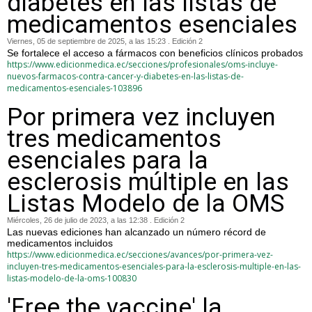
diabetes en las listas de
medicamentos esenciales
Viernes, 05 de septiembre de 2025, a las 15:23 . Edición 2
Se fortalece el acceso a fármacos con beneficios clínicos probados
https://www.edicionmedica.ec/secciones/profesionales/oms-incluye-
nuevos-farmacos-contra-cancer-y-diabetes-en-las-listas-de-
medicamentos-esenciales-103896
Por primera vez incluyen
tres medicamentos
esenciales para la
esclerosis múltiple en las
Listas Modelo de la OMS
Miércoles, 26 de julio de 2023, a las 12:38 . Edición 2
Las nuevas ediciones han alcanzado un número récord de
medicamentos incluidos
https://www.edicionmedica.ec/secciones/avances/por-primera-vez-
incluyen-tres-medicamentos-esenciales-para-la-esclerosis-multiple-en-las-
listas-modelo-de-la-oms-100830
'Free the vaccine' la