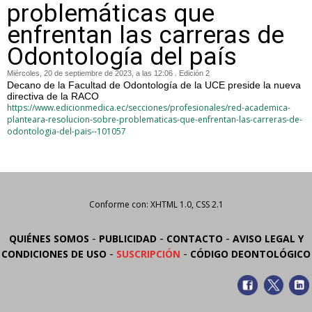
problemáticas que
enfrentan las carreras de
Odontología del país
Miércoles, 20 de septiembre de 2023, a las 12:06 . Edición 2
Decano de la Facultad de Odontología de la UCE preside la nueva
directiva de la RACO
https://www.edicionmedica.ec/secciones/profesionales/red-academica-
planteara-resolucion-sobre-problematicas-que-enfrentan-las-carreras-de-
odontologia-del-pais--101057
Conforme con: XHTML 1.0, CSS 2.1
-
-
-
QUIÉNES SOMOS
PUBLICIDAD
CONTACTO
AVISO LEGAL Y
-
-
CONDICIONES DE USO
SUSCRIPCIÓN
CÓDIGO DEONTOLÓGICO