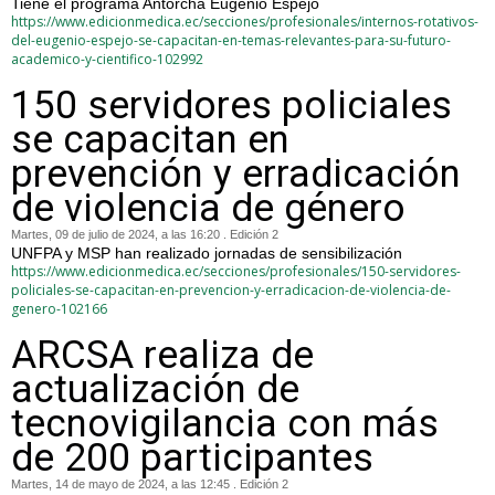
Tiene el programa Antorcha Eugenio Espejo
https://www.edicionmedica.ec/secciones/profesionales/internos-rotativos-
del-eugenio-espejo-se-capacitan-en-temas-relevantes-para-su-futuro-
academico-y-cientifico-102992
150 servidores policiales
se capacitan en
prevención y erradicación
de violencia de género
Martes, 09 de julio de 2024, a las 16:20 . Edición 2
UNFPA y MSP han realizado jornadas de sensibilización
https://www.edicionmedica.ec/secciones/profesionales/150-servidores-
policiales-se-capacitan-en-prevencion-y-erradicacion-de-violencia-de-
genero-102166
ARCSA realiza de
actualización de
tecnovigilancia con más
de 200 participantes
Martes, 14 de mayo de 2024, a las 12:45 . Edición 2