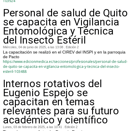
103924
Personal de salud de Quito
se capacita en Vigilancia
Entomológica y Técnica
del Insecto Estéril
Miércoles, 04 de junio de 2025, a las 13:08 . Edición 2
La capacitación se realizó en el CIREV del INSPI y en la parroquia
de Pacto
https://www.edicionmedica.ec/secciones/profesionales/personal-de-salud-
de-quito-se-capacita-en-vigilancia-entomologica-y-tecnica-del-insecto-
esteril-103488
Internos rotativos del
Eugenio Espejo se
capacitan en temas
relevantes para su futuro
académico y científico
Lunes, 03 de febrero de 2025, a las 10:41 . Edición 2