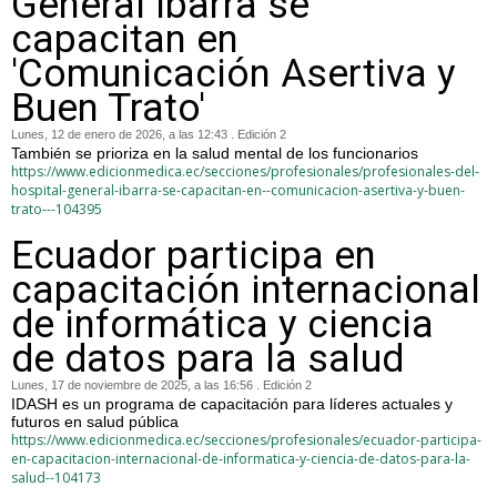
General Ibarra se
capacitan en
'Comunicación Asertiva y
Buen Trato'
Lunes, 12 de enero de 2026, a las 12:43 . Edición 2
También se prioriza en la salud mental de los funcionarios
https://www.edicionmedica.ec/secciones/profesionales/profesionales-del-
hospital-general-ibarra-se-capacitan-en--comunicacion-asertiva-y-buen-
trato---104395
Ecuador participa en
capacitación internacional
de informática y ciencia
de datos para la salud
Lunes, 17 de noviembre de 2025, a las 16:56 . Edición 2
IDASH es un programa de capacitación para líderes actuales y
futuros en salud pública
https://www.edicionmedica.ec/secciones/profesionales/ecuador-participa-
en-capacitacion-internacional-de-informatica-y-ciencia-de-datos-para-la-
salud--104173