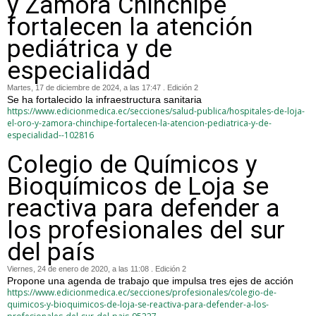
y Zamora Chinchipe
fortalecen la atención
pediátrica y de
especialidad
Martes, 17 de diciembre de 2024, a las 17:47 . Edición 2
Se ha fortalecido la infraestructura sanitaria
https://www.edicionmedica.ec/secciones/salud-publica/hospitales-de-loja-
el-oro-y-zamora-chinchipe-fortalecen-la-atencion-pediatrica-y-de-
especialidad--102816
Colegio de Químicos y
Bioquímicos de Loja se
reactiva para defender a
los profesionales del sur
del país
Viernes, 24 de enero de 2020, a las 11:08 . Edición 2
Propone una agenda de trabajo que impulsa tres ejes de acción
https://www.edicionmedica.ec/secciones/profesionales/colegio-de-
quimicos-y-bioquimicos-de-loja-se-reactiva-para-defender-a-los-