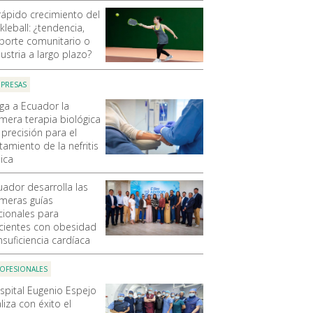
 rápido crecimiento del
kleball: ¿tendencia,
porte comunitario o
ustria a largo plazo?
PRESAS
ega a Ecuador la
imera terapia biológica
 precisión para el
tamiento de la nefritis
ica
uador desarrolla las
imeras guías
cionales para
cientes con obesidad
nsuficiencia cardíaca
OFESIONALES
spital Eugenio Espejo
liza con éxito el