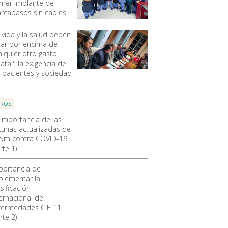
imer implante de
rcapasos sin cables
 vida y la salud deben
tar por encima de
alquier otro gasto
atal', la exigencia de
s pacientes y sociedad
l
OROS
 importancia de las
cunas actualizadas de
Nm contra COVID-19
rte 1)
portancia de
plementar la
sificación
ternacional de
fermedades CIE 11
rte 2)