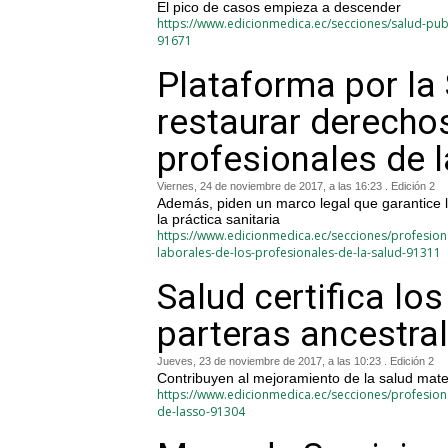
El pico de casos empieza a descender
https://www.edicionmedica.ec/secciones/salud-pub
91671
Plataforma por la 
restaurar derechos
profesionales de l
Viernes, 24 de noviembre de 2017, a las 16:23 . Edición 2
Además, piden un marco legal que garantice la
la práctica sanitaria
https://www.edicionmedica.ec/secciones/profesiona
laborales-de-los-profesionales-de-la-salud-91311
Salud certifica lo
parteras ancestra
Jueves, 23 de noviembre de 2017, a las 10:23 . Edición 2
Contribuyen al mejoramiento de la salud mate
https://www.edicionmedica.ec/secciones/profesiona
de-lasso-91304