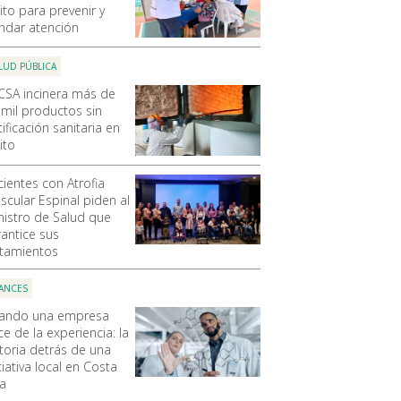
ito para prevenir y
indar atención
LUD PÚBLICA
CSA incinera más de
 mil productos sin
ificación sanitaria en
ito
cientes con Atrofia
scular Espinal piden al
nistro de Salud que
rantice sus
atamientos
ANCES
ando una empresa
e de la experiencia: la
storia detrás de una
ciativa local en Costa
ca