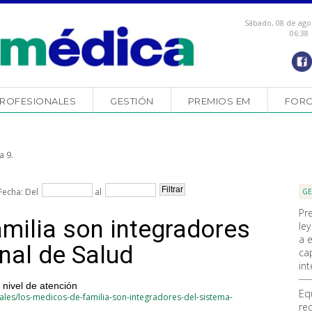
Sábado, 08 de ago
06:38
ROFESIONALES
GESTIÓN
PREMIOS EM
FOR
a 9.
Fecha: Del
al
GE
Pr
milia son integradores
ley
a 
nal de Salud
ca
int
r nivel de atención
Eq
ales/los-medicos-de-familia-son-integradores-del-sistema-
re