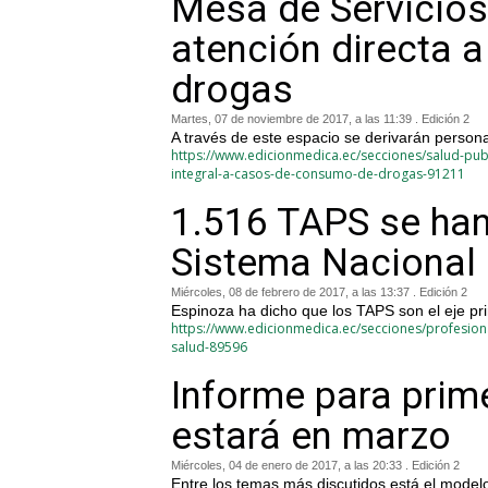
Mesa de Servicio
atención directa 
drogas
Martes, 07 de noviembre de 2017, a las 11:39 . Edición 2
A través de este espacio se derivarán person
https://www.edicionmedica.ec/secciones/salud-pub
integral-a-casos-de-consumo-de-drogas-91211
1.516 TAPS se han
Sistema Nacional 
Miércoles, 08 de febrero de 2017, a las 13:37 . Edición 2
Espinoza ha dicho que los TAPS son el eje pri
https://www.edicionmedica.ec/secciones/profesion
salud-89596
Informe para prim
estará en marzo
Miércoles, 04 de enero de 2017, a las 20:33 . Edición 2
Entre los temas más discutidos está el model