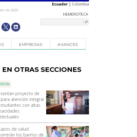
Ecuador
|
Colombia
sto de 2026
OS
EMPRESAS
AVANCES
EN OTRAS SECCIONES
STIÓN
esentan proyecto de
 para atención integral
estudiantes con altas
pacidades
electuales
uipos de salud
correrán los barrios de