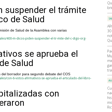
Qu
 suspender el trámite
br
co de Salud
SA
AR
misión de Salud de la Asamblea con varias
30
not
ales/400-m-dicos-piden-suspender-el-tr-mite-del-c-digo-org-
Qu
Pa
ativos se aprueba el
Mu
 de Salud
mi
ga
tr
is del borrador para segundo debate del COS
les/con-6-votos-afirmativos-se-aprueba-el-articulado-del-libro-
AV
Cu
italizadas con
nac
hi
peraron
ini
Ri