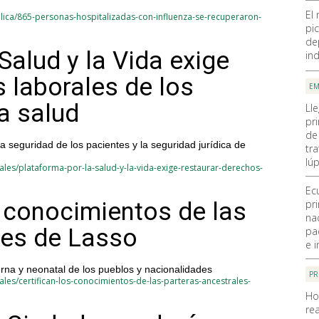
El
lica/865-personas-hospitalizadas-con-influenza-se-recuperaron-
pic
de
Salud y la Vida exige
ind
 laborales de los
EM
a salud
Ll
pr
de
 seguridad de los pacientes y la seguridad jurídica de
tra
lúp
les/plataforma-por-la-salud-y-la-vida-exige-restaurar-derechos-
Ec
s conocimientos de las
pr
na
les de Lasso
pa
e i
rna y neonatal de los pueblos y nacionalidades
PR
les/certifican-los-conocimientos-de-las-parteras-ancestrales-
Ho
rea