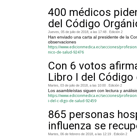
400 médicos piden
del Código Orgáni
Jueves, 05 de julio de 2018, a las 17:48 . Edición 2
Han enviado una carta al presidente de la Co
observaciones
https://www.edicionmedica.ec/secciones/profesion
nico-de-salud-92476
Con 6 votos afirm
Libro I del Código
Martes, 03 de julio de 2018, a las 10:00 . Edición 2
Los asambleístas siguen con lectura y anális
https://www.edicionmedica.ec/secciones/profesiona
i-del-c-digo-de-salud-92459
865 personas hosp
influenza se recu
Martes, 06 de febrero de 2018, a las 12:19 . Edición 2