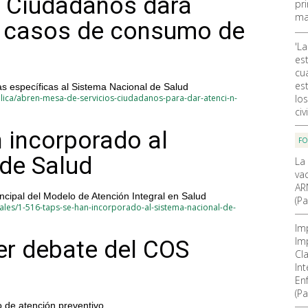
s Ciudadanos dará
pr
ma
a casos de consumo de
'La
es
cu
est
as específicas al Sistema Nacional de Salud
lo
lica/abren-mesa-de-servicios-ciudadanos-para-dar-atenci-n-
civi
 incorporado al
F
de Salud
La
va
AR
ncipal del Modelo de Atención Integral en Salud
(Pa
ales/1-516-taps-se-han-incorporado-al-sistema-nacional-de-
Im
Im
er debate del COS
Cla
In
En
(Pa
o de atención preventivo