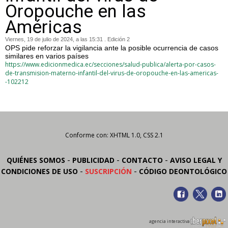
Oropouche en las
Américas
Viernes, 19 de julio de 2024, a las 15:31 . Edición 2
OPS pide reforzar la vigilancia ante la posible ocurrencia de casos
similares en varios países
https://www.edicionmedica.ec/secciones/salud-publica/alerta-por-casos-
de-transmision-materno-infantil-del-virus-de-oropouche-en-las-americas-
-102212
Conforme con: XHTML 1.0, CSS 2.1
-
-
-
QUIÉNES SOMOS
PUBLICIDAD
CONTACTO
AVISO LEGAL Y
-
-
CONDICIONES DE USO
SUSCRIPCIÓN
CÓDIGO DEONTOLÓGICO
agencia interactiva