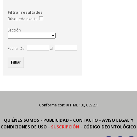
Filtrar resultados
Búsqueda exacta
Sección
Fecha: Del
al
Conforme con: XHTML 1.0, CSS 2.1
-
-
-
QUIÉNES SOMOS
PUBLICIDAD
CONTACTO
AVISO LEGAL Y
-
-
CONDICIONES DE USO
SUSCRIPCIÓN
CÓDIGO DEONTOLÓGICO