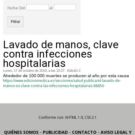
Fecha: Del
al
Lavado de manos, clave
contra infecciones
hospitalarias
Lunes, 17 de octubre de 2016, a las 10:27 . Edición 2
Alrededor de 100.000 muertes se producen al año por esta causa
https://www.edicionmedica.ec/secciones/salud-publica/el-lavado-de-
manos-es-clave-contra-las-infecciones-hospitalarias-88850
Conforme con: XHTML 1.0, CSS 2.1
-
-
-
QUIÉNES SOMOS
PUBLICIDAD
CONTACTO
AVISO LEGAL Y