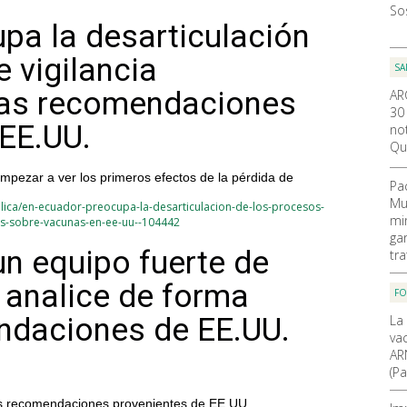
So
pa la desarticulación
 vigilancia
SA
tras recomendaciones
AR
30
EE.UU.
not
Qu
pezar a ver los primeros efectos de la pérdida de
Pa
Mu
lica/en-ecuador-preocupa-la-desarticulacion-de-los-procesos-
mi
es-sobre-vacunas-en-ee-uu--104442
ga
un equipo fuerte de
tr
 analice de forma
F
La
endaciones de EE.UU.
va
AR
(Pa
e las recomendaciones provenientes de EE.UU