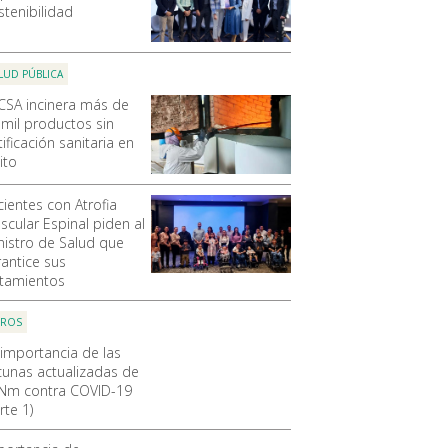
stenibilidad
LUD PÚBLICA
CSA incinera más de
 mil productos sin
ificación sanitaria en
ito
cientes con Atrofia
scular Espinal piden al
nistro de Salud que
rantice sus
atamientos
OROS
 importancia de las
cunas actualizadas de
Nm contra COVID-19
rte 1)