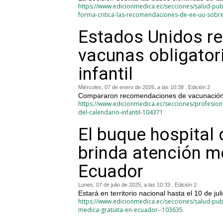
https://www.edicionmedica.ec/secciones/salud-pub
forma-critica-las-recomendaciones-de-ee-uu-sobr
Estados Unidos re
vacunas obligator
infantil
Miércoles, 07 de enero de 2026, a las 10:38 . Edición 2
Compararon recomendaciones de vacunación 
https://www.edicionmedica.ec/secciones/profesion
del-calendario-infantil-104371
El buque hospital
brinda atención m
Ecuador
Lunes, 07 de julio de 2025, a las 10:33 . Edición 2
Estará en territorio nacional hasta el 10 de juli
https://www.edicionmedica.ec/secciones/salud-pub
medica-gratuita-en-ecuador--103635