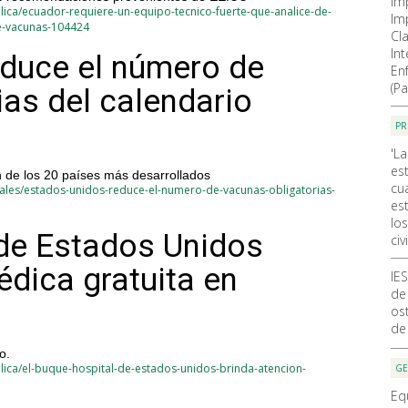
Im
lica/ecuador-requiere-un-equipo-tecnico-fuerte-que-analice-de-
Im
e-vacunas-104424
Cla
In
duce el número de
En
(Pa
ias del calendario
PR
'La
es
de los 20 países más desarrollados
cu
ales/estados-unidos-reduce-el-numero-de-vacunas-obligatorias-
est
lo
 de Estados Unidos
civi
édica gratuita en
IE
de
ost
de
o.
lica/el-buque-hospital-de-estados-unidos-brinda-atencion-
GE
Eq