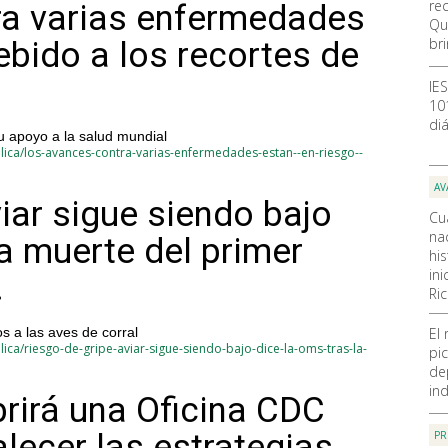
re
ra varias enfermedades
Qu
br
debido a los recortes de
IE
10
diá
 apoyo a la salud mundial
lica/los-avances-contra-varias-enfermedades-estan--en-riesgo--
AV
iar sigue siendo bajo
Cu
nac
la muerte del primer
hi
ini
.
Ri
s a las aves de corral
El
ica/riesgo-de-gripe-aviar-sigue-siendo-bajo-dice-la-oms-tras-la-
pic
de
ind
rirá una Oficina CDC
alecer las estrategias
PR