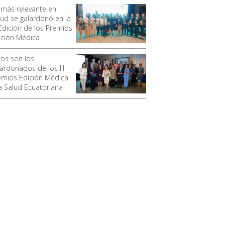
 más relevante en
lud se galardonó en la
 Edición de los Premios
ición Médica
tos son los
lardonados de los III
emios Edición Médica
la Salud Ecuatoriana