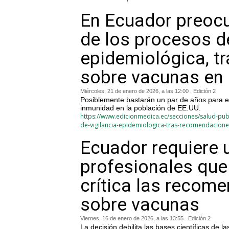
En Ecuador preocu
de los procesos de
epidemiológica, 
sobre vacunas en 
Miércoles, 21 de enero de 2026, a las 12:00 . Edición 2
Posiblemente bastarán un par de años para em
inmunidad en la población de EE.UU.
https://www.edicionmedica.ec/secciones/salud-pub
de-vigilancia-epidemiologica-tras-recomendacion
Ecuador requiere 
profesionales que
crítica las recom
sobre vacunas
Viernes, 16 de enero de 2026, a las 13:55 . Edición 2
La decisión debilita las bases científicas d