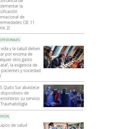
portancia de
plementar la
sificación
ternacional de
fermedades CIE 11
rte 2)
OFESIONALES
 vida y la salud deben
tar por encima de
alquier otro gasto
atal', la exigencia de
s pacientes y sociedad
l
SS Quito Sur abastece
 dispositivos de
eosíntesis su servicio
 Traumatología
STIÓN
uipos de salud