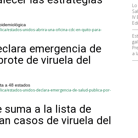
Lo
Sa
IV
Ed
epidemiológica
ica/estados-unidos-abrira-una-oficina-cdc-en-quito-para-
Es
ga
eclara emergencia de
Pr
a 
brote de viruela del
cta a 48 estados
lica/estados-unidos-declara-emergencia-de-salud-publica-por-
 suma a la lista de
an casos de viruela del