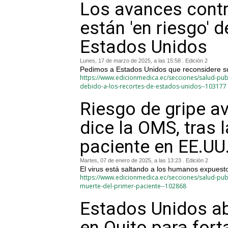
Los avances cont
están 'en riesgo' 
Estados Unidos
Lunes, 17 de marzo de 2025, a las 15:58 . Edición 2
Pedimos a Estados Unidos que reconsidere su
https://www.edicionmedica.ec/secciones/salud-pub
debido-a-los-recortes-de-estados-unidos--103177
Riesgo de gripe av
dice la OMS, tras 
paciente en EE.UU
Martes, 07 de enero de 2025, a las 13:23 . Edición 2
El virus está saltando a los humanos expuesto
https://www.edicionmedica.ec/secciones/salud-publ
muerte-del-primer-paciente--102868
Estados Unidos ab
en Quito para fort