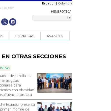
Ecuador
|
Colombia
sto de 2026
OS
EMPRESAS
AVANCES
EN OTRAS SECCIONES
PRESAS
uador desarrolla las
imeras guías
cionales para
cientes con obesidad
nsuficiencia cardíaca
che Ecuador presenta
 primer Informe de