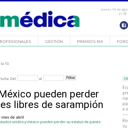
Jueves, 06 de ago
21:38
ROFESIONALES
GESTIÓN
PREMIOS EM
FOR
la 10.
Fecha: Del
al
EM
Ec
 México pueden perder
pr
na
ses libres de sarampión
pa
e i
l mes de abril
Ro
estados-unidos-y-mexico-pueden-perder-su-estatus-de-paises-
su