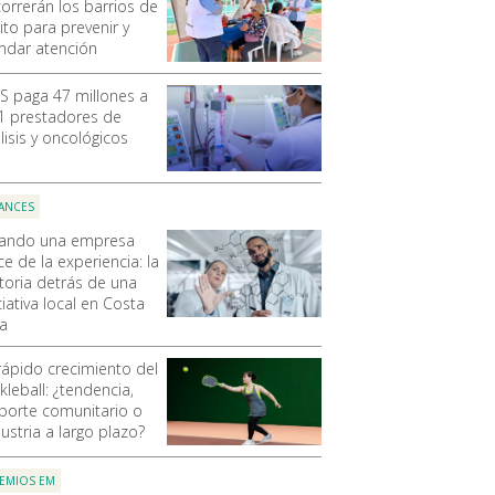
correrán los barrios de
ito para prevenir y
indar atención
SS paga 47 millones a
1 prestadores de
lisis y oncológicos
ANCES
ando una empresa
e de la experiencia: la
storia detrás de una
ciativa local en Costa
ca
 rápido crecimiento del
kleball: ¿tendencia,
porte comunitario o
ustria a largo plazo?
EMIOS EM