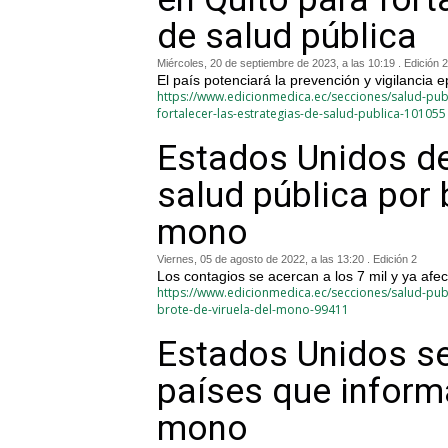
de salud pública
Miércoles, 20 de septiembre de 2023, a las 10:19 . Edición 2
El país potenciará la prevención y vigilancia 
https://www.edicionmedica.ec/secciones/salud-publ
fortalecer-las-estrategias-de-salud-publica-101055
Estados Unidos d
salud pública por 
mono
Viernes, 05 de agosto de 2022, a las 13:20 . Edición 2
Los contagios se acercan a los 7 mil y ya afe
https://www.edicionmedica.ec/secciones/salud-pub
brote-de-viruela-del-mono-99411
Estados Unidos se
países que inform
mono