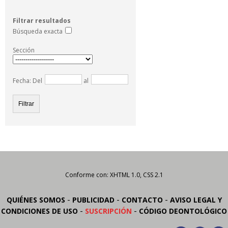
Filtrar resultados
Búsqueda exacta
Sección
Fecha: Del
al
Conforme con: XHTML 1.0, CSS 2.1
-
-
-
QUIÉNES SOMOS
PUBLICIDAD
CONTACTO
AVISO LEGAL Y
-
-
CONDICIONES DE USO
SUSCRIPCIÓN
CÓDIGO DEONTOLÓGICO