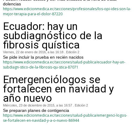
dolencias
https://www.edicionmedica.ec/secciones/profesionales/los-opi-ides-son-la-
mejor-terapia-para-el-dolor-87220
Ecuador: hay un
subdiagnóstico de la
fibrosis quística
Viernes, 22 de enero de 2016, a las 16:18 . Edición 2
Se pide incluir la prueba en recién nacidos
https://www.edicionmedica.ec/secciones/salud-publica/ecuador-hay-un-
subdiagn-stico-de-la-fibrosis-qu-stica-87071
Emergenciólogos se
fortalecen en navidad y
año nuevo
Miércoles, 23 de diciembre de 2015, a las 16:57 . Edición 2
Se preparan planes de contigencia
https://www.edicionmedica.ec/secciones/salud-publica/emergenci-logos-
se-fortalecen-en-navidad-y-a-o-nuevo-86944