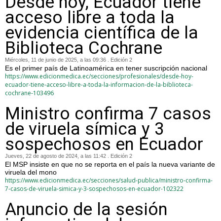
Desde hoy, Ecuador tiene
acceso libre a toda la
evidencia científica de la
Biblioteca Cochrane
Miércoles, 11 de junio de 2025, a las 09:36 . Edición 2
Es el primer país de Latinoamérica en tener suscripción nacional
https://www.edicionmedica.ec/secciones/profesionales/desde-hoy-
ecuador-tiene-acceso-libre-a-toda-la-informacion-de-la-biblioteca-
cochrane-103496
Ministro confirma 7 casos
de viruela símica y 3
sospechosos en Ecuador
Jueves, 22 de agosto de 2024, a las 11:42 . Edición 2
El MSP insiste en que no se reporta en el país la nueva variante de
viruela del mono
https://www.edicionmedica.ec/secciones/salud-publica/ministro-confirma-
7-casos-de-viruela-simica-y-3-sospechosos-en-ecuador-102322
Anuncio de la sesión