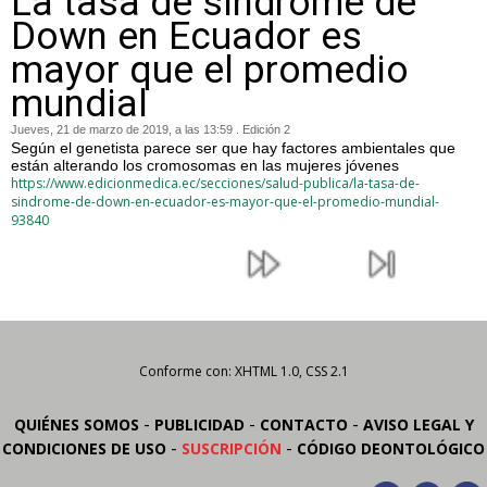
La tasa de síndrome de
Down en Ecuador es
mayor que el promedio
mundial
Jueves, 21 de marzo de 2019, a las 13:59 . Edición 2
Según el genetista parece ser que hay factores ambientales que
están alterando los cromosomas en las mujeres jóvenes
https://www.edicionmedica.ec/secciones/salud-publica/la-tasa-de-
sindrome-de-down-en-ecuador-es-mayor-que-el-promedio-mundial-
93840
Conforme con: XHTML 1.0, CSS 2.1
-
-
-
QUIÉNES SOMOS
PUBLICIDAD
CONTACTO
AVISO LEGAL Y
-
-
CONDICIONES DE USO
SUSCRIPCIÓN
CÓDIGO DEONTOLÓGICO