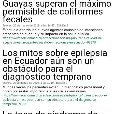
Guayas superan el máximo
permisible de coliformes
fecales
Jueves, 28 de marzo de 2019, a las 14:47 . Edición 2
El estudio aborda los nuevos agentes causales de infecciones
presentes en el agua y su impacto en la salud pública.
https://www.edicionmedica.ec/secciones/salud-publica/la-calidad-del-
agua-aun-es-un-agente-causal-de-infecciones-en-ecuador-93879
Los mitos sobre epilepsia
en Ecuador aún son un
obstáculo para el
diagnóstico temprano
Martes, 26 de marzo de 2019, a las 11:19 . Edición 2
Muchas veces los pacientes evitan un diagnóstico profesional y
optan por restar importancia a las crisis convulsivas.
https://www.edicionmedica.ec/secciones/salud-publica/los-mitos-sobre-
epilepsia-en-ecuador-aun-son-un-obstaculo-para-el-diagnostico-
temprano--93861